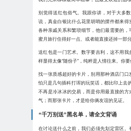
别觉得送红包俗气。我跟你讲，对于大多数
说，真金白银比什么花里胡哨的摆件都来得
各种亲戚关系和繁琐细节，他们最需要的，
蜜月旅行住得好一点、或者能直接还掉一部
送红包是一门艺术。数字要吉利，这不用我
样显得太像“随份子”，纯粹是人情往来。你要
找一张质感超好的卡片，别用那种酒店门口
怕只是几句插科打诨的玩笑话，都比印上去的
不再是冷冰冰的交易，而是你用最直接的方
气；而那张卡片，才是给你俩友谊的见证。
“千万别送”黑名单，请全文背诵
在讨论送什么之前，我们必须先划定雷区。