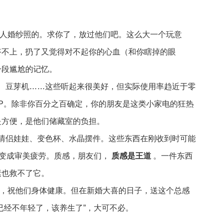
新人婚纱照的。求你了，放过他们吧。这么大一个玩意
搭不上，扔了又觉得对不起你的心血（和你瞎掉的眼
一段尴尬的记忆。
器、豆芽机……这些听起来很美好，但实际使用率趋近于零
VIP。除非你百分之百确定，你的朋友是这类小家电的狂热
是方便，是他们储藏室的负担。
的情侣娃娃、变色杯、水晶摆件。这些东西在刚收到时可能
会变成审美疲劳。质感，朋友们，
质感是王道
。一件东西
素也救不了它。
的，祝他们身体健康。但在新婚大喜的日子，送这个总感
已经不年轻了，该养生了”，大可不必。