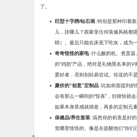
了。
巨型十字绣/钻石画
:特别是那种印着
儿，挂哪儿？跟家里任何装修风格都
睛）。最后只能在床底下吃灰，成为
奇奇怪怪的家电
:什么酸奶机、煮蛋
的“鸡肋”产品，绝对是礼物黑名单的
爱好者，否则别轻易尝试。你送的不
廉价的“创意”定制品
:比如前面提到
会有那么一瞬间的“惊喜”，但很快就
如果本身质感就很差，再多的定制元
保健品/养生套装
:虽然你的初衷是好
觉哪里怪怪的。像是在提醒他们“你们