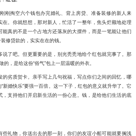
刚刚掏空六个钱包办完婚礼、背上房贷、准备装修的新人来
实在。你就想想，那对新人，忙活了一整年，焦头烂额地处理
可能真的不是一个占地方还落灰的大摆件，而是一笔能让他们
分装修贷款的，实实在在的钱。
多说了吧。但更重要的是，别光秃秃地给个红包就完事了。那
做的，是给这份“俗气”包上一层温暖的外衣。
发的劣质贺卡。亲手写上几句祝福，写点你们之间的回忆，哪
“新婚快乐”要强一百倍。这一下子，红包的意义就升华了。它
式，支持他们开启新生活的一份心意。钱，是给他们生活的底
有些礼物，你送出去的那一刻，你们的友谊小船可能就要搁浅