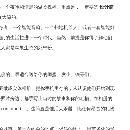
每一个夜晚和清晨的温柔祝福。重点是，一定要选
设计简
红大绿的。
爱好者，一个智能音箱、一个扫地机器人、或者一套智能灯
他们的生活拉进下一个时代。当然，前提是你得了解他们
果人家是苹果生态的死忠粉。
无价的。最适合送给你的闺蜜、发小、铁哥们。
，要做成实体相册。把你手机里存的，从认识他们开始到现
张照片旁边，都手写上当时的故事和你的吐槽。在相册的
continued...”。这简直是催泪大杀器，比任何昂贵的礼物
识的城市、第一次约会的地点、求婚的地方，用艺术化的形