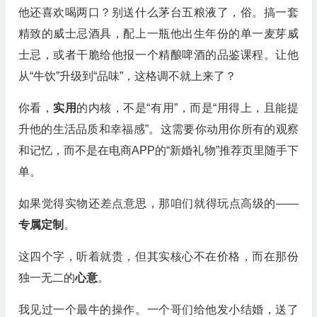
他还喜欢喝两口？别送什么茅台五粮液了，俗。搞一套
精致的威士忌酒具，配上一瓶他出生年份的单一麦芽威
士忌，或者干脆给他报一个精酿啤酒的品鉴课程。让他
从“牛饮”升级到“品味”，这格调不就上来了？
你看，
实用
的内核，不是“有用”，而是“用得上，且能提
升他的生活品质和幸福感”。这需要你动用你所有的观察
和记忆，而不是在电商APP的“新婚礼物”推荐页里随手下
单。
如果觉得实物还差点意思，那咱们就得玩点高级的——
专属定制
。
这四个字，听着就贵，但其实核心不在价格，而在那份
独一无二的
心意
。
我见过一个最牛的操作。一个哥们给他发小结婚，送了