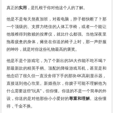
真正的
实用
，是扎根于你对他这个人的了解。
他是不是每天熬夜加班，对着电脑，脖子都快断了？那
一个顶级的、支撑力绝佳的人体工学椅，或者一个能让
他颈椎得到救赎的按摩仪，就比什么都强。当他深夜里
拖着疲惫的身体，瘫坐在你送的椅子上时，那一声舒服
的呻吟，就是对你这份礼物最高的褒奖。
他是不是个游戏宅，为了个新出的3A大作能不吃不喝？
那最新款的精英手柄、顶配的降噪游戏耳机，甚至是和
他念叨了很久但一直没舍得下手的那块4K高刷显示器，
直接送到他心坎里。新婚燕尔，你嫂子可能不理解他为
什么需要这些“玩具”，但你懂。你送的不是一个简单的外
设，你送的是对他那份小小爱好的
尊重和理解
。这份懂
得，千金不换。