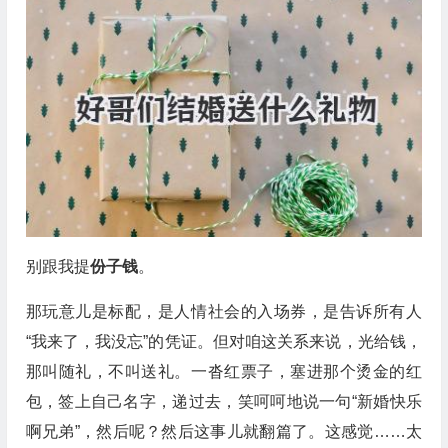
别跟我提
份子钱
。
那玩意儿是标配，是人情社会的入场券，是告诉所有人
“我来了，我没忘”的凭证。但对咱这关系来说，光给钱，
那叫随礼，不叫送礼。一沓红票子，塞进那个烫金的红
包，签上自己名字，递过去，笑呵呵地说一句“新婚快乐
啊兄弟”，然后呢？然后这事儿就翻篇了。这感觉……太