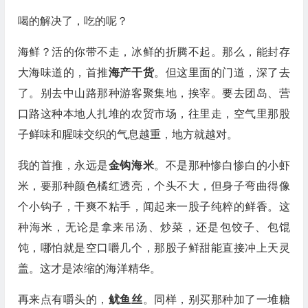
喝的解决了，吃的呢？
海鲜？活的你带不走，冰鲜的折腾不起。那么，能封存
大海味道的，首推
海产干货
。但这里面的门道，深了去
了。别去中山路那种游客聚集地，挨宰。要去团岛、营
口路这种本地人扎堆的农贸市场，往里走，空气里那股
子鲜味和腥味交织的气息越重，地方就越对。
我的首推，永远是
金钩海米
。不是那种惨白惨白的小虾
米，要那种颜色橘红透亮，个头不大，但身子弯曲得像
个小钩子，干爽不粘手，闻起来一股子纯粹的鲜香。这
种海米，无论是拿来吊汤、炒菜，还是包饺子、包馄
饨，哪怕就是空口嚼几个，那股子鲜甜能直接冲上天灵
盖。这才是浓缩的海洋精华。
再来点有嚼头的，
鱿鱼丝
。同样，别买那种加了一堆糖