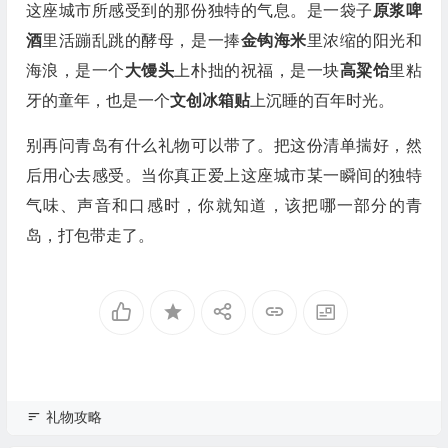
这座城市所感受到的那份独特的气息。是一袋子
原浆啤
酒
里活蹦乱跳的酵母，是一捧
金钩海米
里浓缩的阳光和
海浪，是一个
大馒头
上朴拙的祝福，是一块
高粱饴
里粘
牙的童年，也是一个
文创冰箱贴
上沉睡的百年时光。
别再问青岛有什么礼物可以带了。把这份清单揣好，然
后用心去感受。当你真正爱上这座城市某一瞬间的独特
气味、声音和口感时，你就知道，该把哪一部分的青
岛，打包带走了。
礼物攻略