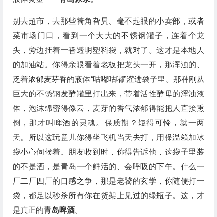
别去超市，去那些犄角旮旯、毫不起眼的小卖部，或者
菜市场门口，看到一个大大的不锈钢罐子，连着个龙
头，旁边挂着一沓透明塑料袋，就对了。这才是本地人
的加油站。你得亲眼看着老板把龙头一开，那浑浊的、
泛着浓郁麦芽香的液体“咕嘟咕嘟”灌进袋子里。那种刚从
巨大的不锈钢发酵罐里打出来，带着活性酵母的浑浊液
体，泡沫绵密得像云，麦芽的香气浓郁得能把人直接熏
倒，那才叫啤酒的灵魂。保质期？短得可怜，就一两
天。所以这玩意儿你得坐飞机当天去打，用保温箱加冰
袋小心伺候着。朋友收到时，你得告诉他，这袋子里装
的不是酒，是青岛一个鲜活的、会呼吸的下午。什么一
厂二厂四厂的口感之争，那是老饕的玄学，你随便打一
袋，都足以秒杀所有你在货架上见过的绿瓶子。这，才
是真正的
青岛啤酒
。