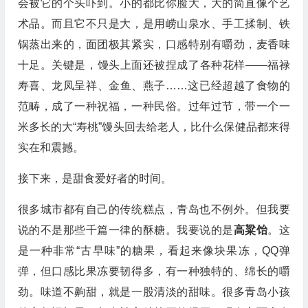
会被它的个头吓到。小的都比你脸大，大的简直像个艺
术品。而且它不只是大，是用崂山泉水、手工揉制、铁
锅蒸出来的，面团极其紧实，口感特别有嚼劲，麦香味
十足。关键是，馒头上面还被捏成了各种花样——福禄
寿喜、龙凤呈祥、金鱼、燕子……这已经超越了食物的
范畴，成了一种祝福，一种民俗。过年过节，带一个一
米多长的大“寿桃”馒头回去给老人，比什么保健品都来得
实在和震撼。
接下来，是甜食爱好者的时间。
很多城市都有自己的传统糕点，青岛也不例外。但我要
说的不是那些千篇一律的酥糖。我要说的是
高粱饴
。这
是一种非常“古早味”的糖果，看起来像块果冻，QQ弹
弹，但口感比果冻要韧得多，有一种独特的、绵长的嚼
劲。味道不齁甜，就是一股清淡的甜味。很多青岛小孩