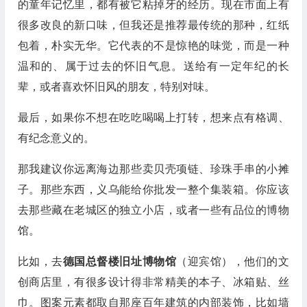
的童年记忆里，都有被它粘掉牙的经历。现在市面上有
很多改良的新口味，但我还是推荐最传统的那种，红纸
包着，朴实无华。它代表的不是惊艳的味觉，而是一种
温和的、属于过去的怀旧气息。送给有一定年纪的长
辈，或者喜欢怀旧风的朋友，特别对味。
最后，如果你不想在吃吃喝喝上打转，想来点有格调、
有纪念意义的。
那我建议你远离海边那些卖贝壳项链、珍珠手串的小摊
子。那些东西，义乌能给你批发一整个集装箱。你应该
去那些藏在老城区的独立小店，或者一些有品位的博物
馆。
比如，去
德国总督楼旧址博物馆
（迎宾馆），他们的文
创商店里，有很多设计得非常精美的本子、冰箱贴、丝
巾。图案元素都取自那座百年建筑的内部装饰，比如墙