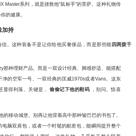
 Master系列，就是拯救他“鼠标手”的菩萨。这种礼物传
心你的健康。
味加持
升自信。这种装备不是让你给他买奢侈品，而是那些能
四两拨千
eezy那种理财产品。而是一双设计经典、脚感舒适、能搭配
的空军一号、一双经典的匡威1970s或者Vans。这东
还显得利落。关键是，
偷偷记下他的鞋码
，别问。惊喜
是他的移动城堡。别再让他背着高中那种皱巴巴的书包了。
的电脑双肩包，或者一个时髦的邮差包，能瞬间提升整个