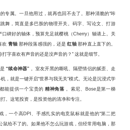
宅的专属。一旦他用过，就再也回不去了。那种清脆的“咔
尖跳舞，简直是多巴胺的物理开关。码字、写论文、打游
口碑好的轴体，预算充足就樱桃（Cherry）轴请上。关
喜欢
青轴
那种段落感强的，还是
红轴
那种直上直下的。
你打字喜欢有声音的还是没声音的？” 这就是细节。
直是
“续命神器”
。室友开黑的嘶吼、隔壁情侣的腻歪、走
-机，就是一键开启“世界与我无关”模式。无论是沉浸式学
它都能提供一个宝贵的
精神角落
。索尼、Bose是第一梯
能打。这笔投资，是投资他的清净和专注。
戏，一个高DPI、手感扎实的电竞鼠标就是他的“第二把
办公鼠给不了的。如果他不怎么玩游戏，但经常用电脑，那