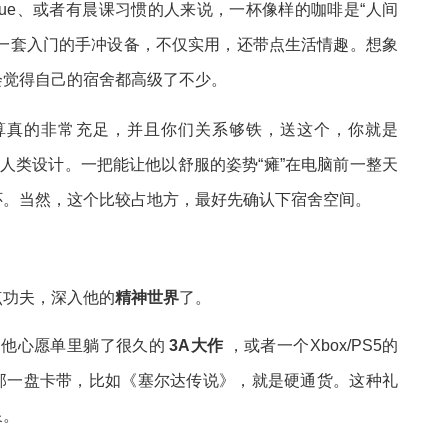
due、或者有晨课习惯的人来说，一杯像样的咖啡是“人间
者一套入门的手冲设备，不仅实用，还带点生活情趣。想象
会觉得自己的宿舍都高级了不少。
预算真的非常充足，并且你们关系够铁，送这个，你就是
反人类设计。一把能让他以舒服的姿势“瘫”在电脑前一整天
怀。当然，这个比较占地方，最好先确认下宿舍空间。
点功夫，深入他的
精神世界
了。
送他心愿单里躺了很久的
3A大作
，或者一个Xbox/PS5的
h，那一盘卡带，比如《塞尔达传说》，就是硬通货。这种礼
泉。