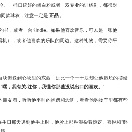
膜枪、一桶口碑好的蛋白粉或者一双专业的训练鞋，都很对
的同款球衣，注意一定是
正品
。
的书，或者一台Kindle。如果他喜欢音乐，可以是一张他
唱机），或者他喜欢的乐队的周边。这种礼物，需要你平
百块但送到心坎里的东西，远比一个一千块却让他尴尬的摆设
“
嘿，我有关-注你，我懂你那些没说出口的喜欢。
”
的朋友圈，听听他平时的抱怨和念叨，看看他购物车里都有些
在生日那天递到他手上时，他脸上那种混杂着惊讶、喜悦和“卧
值钱。