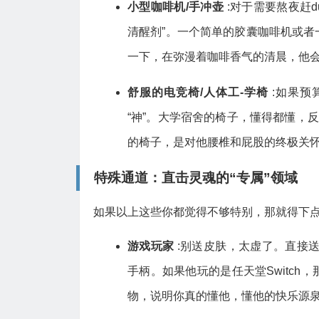
小型咖啡机/手冲壶
:对于需要熬夜赶
清醒剂”。一个简单的胶囊咖啡机或
一下，在弥漫着咖啡香气的清晨，他
舒服的电竞椅/人体工-学椅
:如果
“神”。大学宿舍的椅子，懂得都懂，
的椅子，是对他腰椎和屁股的终极关
特殊通道：直击灵魂的“专属”领域
如果以上这些你都觉得不够特别，那就得下
游戏玩家
:别送皮肤，太虚了。直接
手柄。如果他玩的是任天堂Switc
物，说明你真的懂他，懂他的快乐源