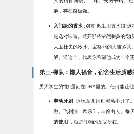
人的精神面貌。上课、去图书馆、短
他，存在感极强。
入门级的香水
:别被“男生用香水娘
是选对味道。避开那些浓烈刺鼻的“渣
大卫杜夫的冷水、宝格丽的大吉岭茶
解。送这个，代表你希望他成为一个
第三-梯队：懒人福音，宿舍生活质感
男大学生的“懒”是刻在DNA里的。任何能
电动牙刷
:这玩意儿用过就离不开了
做。飞利浦、欧乐B，丰俭由人。每
的使用
，就是礼物的意义所在。