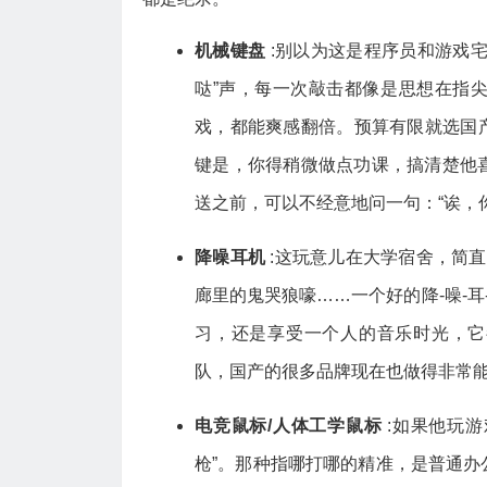
机械键盘
:别以为这是程序员和游戏
哒”声，每一次敲击都像是思想在指
戏，都能爽感翻倍。预算有限就选国产
键是，你得稍微做点功课，搞清楚他
送之前，可以不经意地问一句：“诶，
降噪耳机
:这玩意儿在大学宿舍，简
廊里的鬼哭狼嚎……一个好的降-噪-耳
习，还是享受一个人的音乐时光，
队，国产的很多品牌现在也做得非常
电竞鼠标/人体工学鼠标
:如果他玩游
枪”。那种指哪打哪的精准，是普通