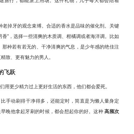
途旅行，都能派上用场。这件礼物，几乎每天都会陪着
”这种老掉牙的观念束缚。合适的香水是品味的催化剂。关键
男香”，选择一些清爽的木质调、柑橘调或者海洋调。比如
。那种若有若无的、干净清爽的气息，是少年感的绝佳注
更精致、更有魅力的男人。
的飞跃
让他们用更少精力过上更好生活的东西，他们都会爱死。
。比手动刷得干净得多，还能定时，简直是为懒人量身定
天早晚他拿起牙刷的时候，都会想起你的好。这种
高频次