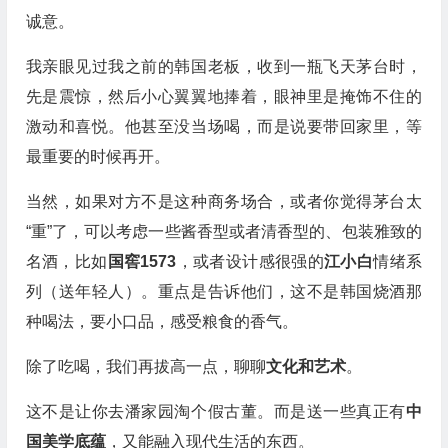
诚意。
我亲眼见过我之前的韩国老板，收到一瓶飞天茅台时，
先是震惊，然后小心翼翼地捧着，眼神里是掩饰不住的
激动和喜悦。他甚至没当场喝，而是说要带回家里，等
最重要的时候再开。
当然，如果对方不是这种商务场合，或者你觉得茅台太
“重”了，可以考虑一些酱香型或者清香型的、包装雅致的
名酒，比如
国窖1573
，或者设计感很强的
江小白
情绪系
列（送年轻人）。重点是告诉他们，这不是韩国烧酒那
种喝法，要小口品，感受粮食的香气。
除了吃喝，我们再拔高一点，聊聊
文化和艺术
。
这不是让你去潘家园淘个假古董。而是送一些真正有
中
国美学底蕴
，又能融入现代生活的东西。