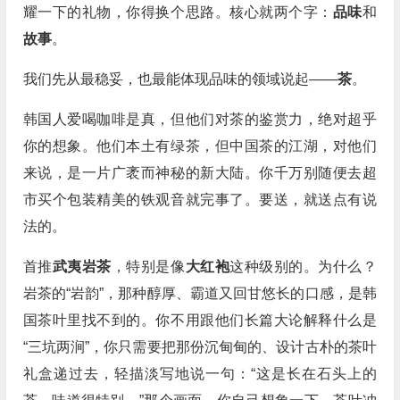
耀一下的礼物，你得换个思路。核心就两个字：
品味
和
故事
。
我们先从最稳妥，也最能体现品味的领域说起——
茶
。
韩国人爱喝咖啡是真，但他们对茶的鉴赏力，绝对超乎
你的想象。他们本土有绿茶，但中国茶的江湖，对他们
来说，是一片广袤而神秘的新大陆。你千万别随便去超
市买个包装精美的铁观音就完事了。要送，就送点有说
法的。
首推
武夷岩茶
，特别是像
大红袍
这种级别的。为什么？
岩茶的“岩韵”，那种醇厚、霸道又回甘悠长的口感，是韩
国茶叶里找不到的。你不用跟他们长篇大论解释什么是
“三坑两涧”，你只需要把那份沉甸甸的、设计古朴的茶叶
礼盒递过去，轻描淡写地说一句：“这是长在石头上的