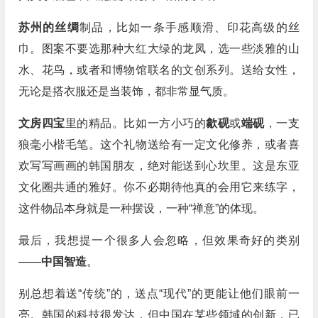
苏州的丝绸
制品，比如一条手感顺滑、印花高级的丝
巾。图案不要选那种大红大绿的龙凤，选一些淡雅的山
水、花鸟，或者和博物馆联名的文创系列。送给女性，
无论是搭衣服还是当装饰，都非常显气质。
文房四宝
里的精品。比如一方小巧的
歙砚
或
端砚
，一支
狼毫小楷毛笔。这个礼物送给有一定文化修养，或者喜
欢写写画画的韩国朋友，绝对能送到心坎里。这是东亚
文化圈共通的雅好。你不必期待他真的会用它来练字，
这件物品本身就是一种摆设，一种“禅意”的体现。
最后，我想提一个很多人会忽略，但效果奇好的类别
——
中国智造
。
别总想着送“传统”的，送点“现代”的更能让他们眼前一
亮。韩国的科技很发达，但中国在某些领域的创新，已