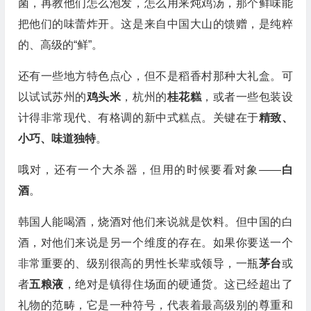
菌，再教他们怎么泡发，怎么用来炖鸡汤，那个鲜味能
把他们的味蕾炸开。这是来自中国大山的馈赠，是纯粹
的、高级的“鲜”。
还有一些地方特色点心，但不是稻香村那种大礼盒。可
以试试苏州的
鸡头米
，杭州的
桂花糕
，或者一些包装设
计得非常现代、有格调的新中式糕点。关键在于
精致、
小巧、味道独特
。
哦对，还有一个大杀器，但用的时候要看对象——
白
酒
。
韩国人能喝酒，烧酒对他们来说就是饮料。但中国的白
酒，对他们来说是另一个维度的存在。如果你要送一个
非常重要的、级别很高的男性长辈或领导，一瓶
茅台
或
者
五粮液
，绝对是镇得住场面的硬通货。这已经超出了
礼物的范畴，它是一种符号，代表着最高级别的尊重和