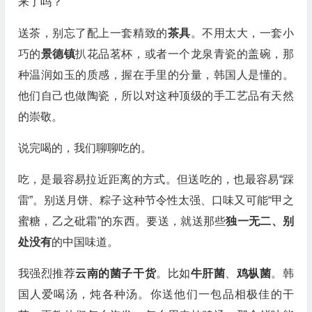
来了吗？
送茶，别忘了配上一套精致的
茶具
。不用太大，一套小
巧的
景德镇
扒花品茗杯，或者一个龙泉青瓷的盖碗，那
种温润如玉的质感，握在手里的分量，韩国人是懂的。
他们自己也做陶瓷，所以对这种顶级的手工艺品有天然
的崇敬。
说完喝的，我们聊聊吃的。
吃，是最容易拉近距离的方式。但送吃的，也最容易“踩
雷”。别送月饼、粽子这种节令性太强、口味又可能“甲之
蜜糖，乙之砒霜”的东西。要送，就送那些
独一无二、别
处没有
的中国味道。
我强烈推荐
云南的菌子干货
。比如
牛肝菌
、
鸡枞菌
。韩
国人爱喝汤，炖各种汤。你送他们一包品相极佳的干