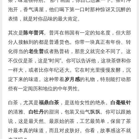
茶，味道很特别。”那个画面，你自己想象一下。茶叶冲
泡开，香气满屋，他们喝下第一口时那种惊讶又沉醉的
表情，就是对你品味的最大肯定。
其次是
陈年普洱
。普洱在韩国有一定的知名度，但大部
分人接触到的都是普通货色。你带一块真正有年份、转
化得当的
老生普
或者熟普砖，那意义就完全不同了。这
不仅仅是茶，这是“时间”。你可以告诉他，这块茶饼和你
一样大，或者比你年纪还大。它在时光里慢慢发酵，沉
淀下来的味道。这种带着
岁月感
的礼物，特别能打动那
些有一定阅历和地位的中年男性。
白茶，尤其是
福鼎白茶
，是送给女性的绝杀。
白毫银针
的清雅、
白牡丹
的甜润，包装又仙气飘飘。你可以跟她
说，这是最天然、最原始的茶，工艺最简单，保留了茶
叶最本真的味道，而且对皮肤好。你看，故事感这不就