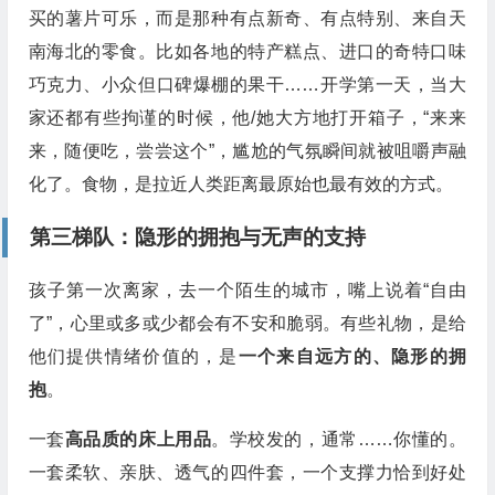
买的薯片可乐，而是那种有点新奇、有点特别、来自天
南海北的零食。比如各地的特产糕点、进口的奇特口味
巧克力、小众但口碑爆棚的果干……开学第一天，当大
家还都有些拘谨的时候，他/她大方地打开箱子，“来来
来，随便吃，尝尝这个”，尴尬的气氛瞬间就被咀嚼声融
化了。食物，是拉近人类距离最原始也最有效的方式。
第三梯队：隐形的拥抱与无声的支持
孩子第一次离家，去一个陌生的城市，嘴上说着“自由
了”，心里或多或少都会有不安和脆弱。有些礼物，是给
他们提供情绪价值的，是
一个来自远方的、隐形的拥
抱
。
一套
高品质的床上用品
。学校发的，通常……你懂的。
一套柔软、亲肤、透气的四件套，一个支撑力恰到好处