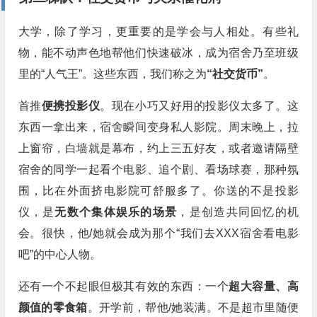
大学，除了学习，更重要的是学会与人相处。有些礼
物，能不动声色地帮他们快速破冰，成为宿舍乃至班级
里的“人气王”。这些东西，我们称之为
“社交货币”
。
首推
便携投影仪
。现在小巧又好用的投影仪太多了。这
东西一拿出来，宿舍瞬间变身私人影院。周末晚上，拉
上窗帘，白墙就是幕布，约上三五好友，或者邀请隔壁
宿舍的同学一起看个电影、追个剧、看场球赛，那种氛
围，比在外面挤电影院可舒服多了。你送的不是投影
仪，是
无数个集体娱乐的场景
，是创造共同回忆的机
会。很快，他/她就会成为那个“我们去XXX宿舍看电影
吧”的中心人物。
还有一个不起眼但极其有效的东西：一个
超大容量、高
颜值的零食箱
。开学前，帮他/她装满。不是超市里随便