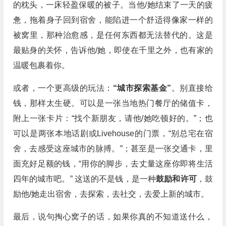
的枕头，一床轻盈保暖的被子。当他/她结束了一天的疲
惫，拖着身子回到宿舍，能陷进一个舒适得像家一样的
被窝里，那种治愈感，是任何东西都无法替代的。这是
最贴身的关怀，告诉他/她，即使在千里之外，也有家的
温暖包裹着你。
或者，一个更高级的玩法：
“城市探索基金”
。别直接给
钱，那样太生硬。可以是一张当地热门餐厅的储值卡，
附上一张卡片：“找个新朋友，请他/她吃顿好的。”；也
可以是两张本地话剧或Livehouse的门票，“别总宅在宿
舍，去感受这座城市的脉搏。”；甚至是一张交通卡，里
面充好足额的钱，“用你的脚步，去丈量这座你即将生活
四年的城市吧。” 这送的不是钱，是一种
鼓励和许可
，鼓
励他/她走出宿舍，去探索，去社交，去爱上新的城市。
最后，说句掏心窝子的话，如果你真的不知道送什么，