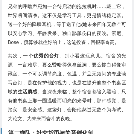
兄弟的呼噜声宛如一台待启动的拖拉机时……戴上它，
世界瞬间清净。这不仅是学习工具，更是情绪稳定器。
送一个好的降噪耳机，等于送了他/她未来四年无数个可
以安心学习、平静发呆、独自舔舐伤口的夜晚。索尼、
Bose，预算够就往好的上，这笔投资，回报率奇高。
其次，一个
优秀的台灯
。别小看这玩意儿。宿舍的光
源，一言难尽。要么昏暗得像盘丝洞，要么惨白得像审
讯室。一个可以调节亮度、色温，并且无频闪的专业读
写台灯，是在保护他的视力，也是在提升他整个书桌区
域的
生活质感
。当深夜来临，整个宿舍都陷入黑暗，只
有他书桌上那一圈温暖而明亮的光晕时，那种感觉，是
踏实，是安全感。这盏灯，会陪他熬过无数个为考试、
为论文、为未来而奋斗的夜晚。
第二梯队：社交货币与关系催化剂