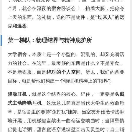
个月，就会在深夜的宿舍卧谈会上，拍着大腿，把你夸
上天的东西。这礼物，送的不是物件，是
“过来人”的远
见和温柔
。
第一梯队：物理结界与精神庇护所
大学宿舍，本质上是一个小型的、混乱的、却又充满活
力的社会。在这里，最奢侈的东西是什么？不是零食，
不是新衣服，而是
绝对的个人空间
。所以，我们的首要
目标，就是帮他们构建一个物理和精神上的“结界”。
降噪耳机
，就是这个结界的核心。记住，一定要是
头戴
式主动降噪耳机
。这玩意儿简直是当代大学生的救命稻
草，是宿舍里的赛博“免打扰”挂牌。当室友开始激情澎湃
地开黑，用机械键盘敲出一曲命运交响曲时；当隔壁情
侣煲电话粥，甜言蜜语穿透墙壁直击天灵盖时；当上铺