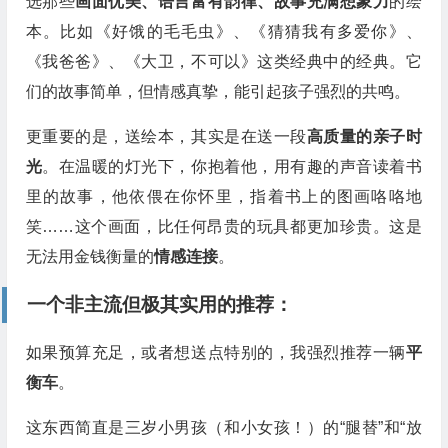
选那些
画面优美、语言富有韵律、故事充满想象力
的绘
本。比如《好饿的毛毛虫》、《猜猜我有多爱你》、
《我爸爸》、《大卫，不可以》这类经典中的经典。它
们的故事简单，但情感真挚，能引起孩子强烈的共鸣。
更重要的是，送绘本，其实是在送一段
高质量的亲子时
光
。在温暖的灯光下，你抱着他，用有趣的声音读着书
里的故事，他依偎在你怀里，指着书上的图画咯咯地
笑……这个画面，比任何昂贵的玩具都更加珍贵。这是
无法用金钱衡量的
情感连接
。
一个非主流但极其实用的推荐：
如果预算充足，或者想送点特别的，我强烈推荐一辆
平
衡车
。
这东西简直是三岁小男孩（和小女孩！）的“腿替”和“放