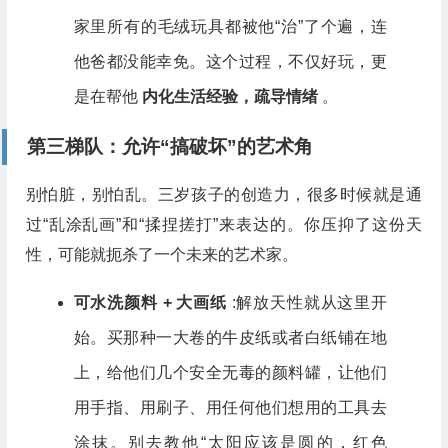
家里所有的毛绒玩具都被他“治”了个遍，连
他爸都没能幸免。这个过程，不仅好玩，更
是在帮他
内化生活经验，疏导情绪
。
第三梯队：允许“搞破坏”的艺术角
别怕脏，别怕乱。三岁孩子的创造力，很多时候就是通
过“乱涂乱画”和“揉捏搓打”来表达的。你压抑了这份天
性，可能就扼杀了一个未来的艺术家。
可水洗颜料 + 大画纸
:解放天性就从这里开
始。买那种一大卷的牛皮纸或者白纸铺在地
上，给他们几个安全无毒的颜料罐，让他们
用手指、用刷子、用任何他们想用的工具去
涂抹。别去教他“太阳应该是圆的，红色