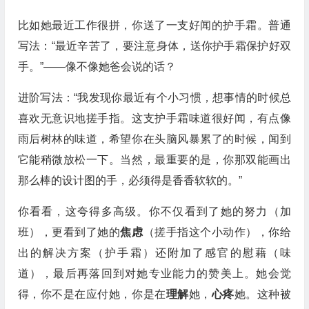
比如她最近工作很拼，你送了一支好闻的护手霜。普通
写法：“最近辛苦了，要注意身体，送你护手霜保护好双
手。”——像不像她爸会说的话？
进阶写法：“我发现你最近有个小习惯，想事情的时候总
喜欢无意识地搓手指。这支护手霜味道很好闻，有点像
雨后树林的味道，希望你在头脑风暴累了的时候，闻到
它能稍微放松一下。当然，最重要的是，你那双能画出
那么棒的设计图的手，必须得是香香软软的。”
你看看，这夸得多高级。你不仅看到了她的努力（加
班），更看到了她的
焦虑
（搓手指这个小动作），你给
出的解决方案（护手霜）还附加了感官的慰藉（味
道），最后再落回到对她专业能力的赞美上。她会觉
得，你不是在应付她，你是在
理解
她，
心疼
她。这种被