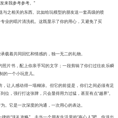
’发来我参考参考。”
送与之相关的东西。比如给玩模型的朋友送一套高级的喷
个专业的唱片清洗机。这既显示了你的用心，又避免了买
些承载着共同回忆和情感的，独一无二的礼物。
的照片书，配上你亲手写的文字；一段剪辑了你们过往欢乐瞬
定制的一个小玩意儿。
防，让人感动得一塌糊涂。但它的前提是，你们之间必须有足
到位，强行打这张牌，只会显得用力过猛，甚至有点“越界”。
行为。它是一次深度的沟通，一次用心的表达。
律的“送礼攻略”。去当一个朋友生活里的“有心人”吧。你送出