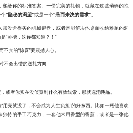
，递给你的标准答案。一份完美的礼物，就藏在这些琐碎的抱
一个
“隐秘的渴望”
或是一个
“悬而未决的需求”
。
久却没舍得买的机械键盘，或者是能解决他桌面收纳难题的洞
而是“卧槽，这你都知道？！”
而不实的“惊喜”要震撼人心。
绝对不会出错的送礼方向：
度，或者你实在没侦察到什么有效线索，那就选
消耗品
。
“用完就没了，不会成为人生负担”的好东西。比如一瓶他喜欢
味独特的手工巧克力，一套他常用香型的香薰，或者是一张他