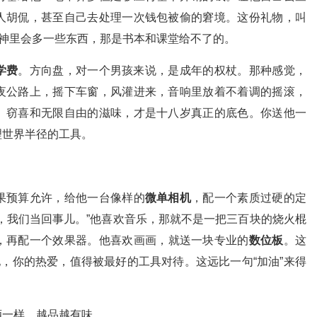
人胡侃，甚至自己去处理一次钱包被偷的窘境。这份礼物，叫
眼神里会多一些东西，那是书本和课堂给不了的。
学费
。方向盘，对一个男孩来说，是成年的权杖。那种感觉，
夜公路上，摇下车窗，风灌进来，音响里放着不着调的摇滚，
、窃喜和无限自由的滋味，才是十八岁真正的底色。你送他一
理世界半径的工具。
果预算允许，给他一台像样的
微单相机
，配一个素质过硬的定
，我们当回事儿。”他喜欢音乐，那就不是一把三百块的烧火棍
，再配一个效果器。他喜欢画画，就送一块专业的
数位板
。这
他，你的热爱，值得被最好的工具对待。这远比一句“加油”来得
酒一样，越品越有味。