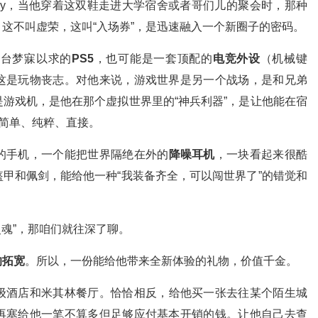
ezy，当他穿着这双鞋走进大学宿舍或者哥们儿的聚会时，那种
这不叫虚荣，这叫“入场券”，是迅速融入一个新圈子的密码。
那台梦寐以求的
PS5
，也可能是一套顶配的
电竞外设
（机械键
这是玩物丧志。对他来说，游戏世界是另一个战场，是和兄弟
游戏机，是他在那个虚拟世界里的“神兵利器”，是让他能在宿
，简单、纯粹、直接。
的手机，一个能把世界隔绝在外的
降噪耳机
，一块看起来很酷
甲和佩剑，能给他一种“我装备齐全，可以闯世界了”的错觉和
灵魂”，那咱们就往深了聊。
的拓宽
。所以，一份能给他带来全新体验的礼物，价值千金。
级酒店和米其林餐厅。恰恰相反，给他买一张去往某个陌生城
再塞给他一笔不算多但足够应付基本开销的钱。让他自己去查