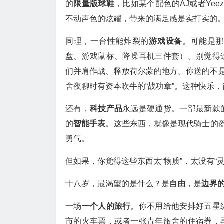
的
限量版球鞋
，比如某个配色的AJ或者Ye
不动声色的炫耀，带来的满足感是实打实的。
同理，一台性能炸裂的
游戏设备
。可能是
盘、游戏鼠标、降噪耳机三件套）。别觉得
们并肩作战、释放荷尔蒙的地方。你送的不是
舍夜聊时有资本吹牛的“战功章”。这种快乐
还有，
科技产品
永远是硬通货。一部最新款
的
智能手表
。这些东西，就像是现代骑士的盔
勇气。
但如果，你觉得这些东西太“物质”，太没有“
十八岁，最渴望的是什么？是
自由
，是
边界
一场
一个人的旅行
。你不用给他安排好五星
市的火车票，或者一张青年旅舍的住宿券，