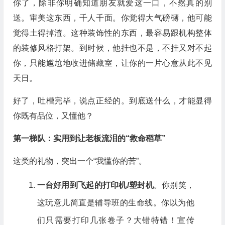
你了，除非你明确知道朋友就爱这一口，不然真的别
送。审美这东西，千人千面。你觉得大气磅礴，他可能
觉得土得掉渣。这种装饰性的东西，最容易跟机构整体
的装修风格打架。到时候，他挂也不是，不挂又对不起
你，只能尴尬地收进储藏室，让你的一片心意从此不见
天日。
好了，吐槽完毕，说点正经的。到底送什么，才能显得
你既有品位，又懂他？
第一梯队：实用到让老板流泪的“救命稻草”
这类的礼物，突出一个“我懂你的苦”。
一台好用到飞起的打印机/塑封机
。你别笑，
这玩意儿简直是辅导班的生命线。你以为他
们只需要打印几张卷子？大错特错！宣传