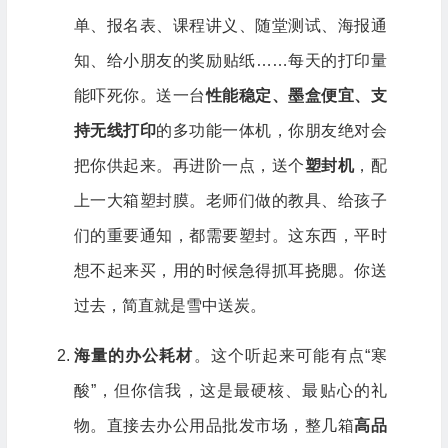
单、报名表、课程讲义、随堂测试、海报通
知、给小朋友的奖励贴纸……每天的打印量
能吓死你。送一台
性能稳定、墨盒便宜、支
持无线打印
的多功能一体机，你朋友绝对会
把你供起来。再进阶一点，送个
塑封机
，配
上一大箱塑封膜。老师们做的教具、给孩子
们的重要通知，都需要塑封。这东西，平时
想不起来买，用的时候急得抓耳挠腮。你送
过去，简直就是雪中送炭。
海量的办公耗材
。这个听起来可能有点“寒
酸”，但你信我，这是最硬核、最贴心的礼
物。直接去办公用品批发市场，整几箱
高品