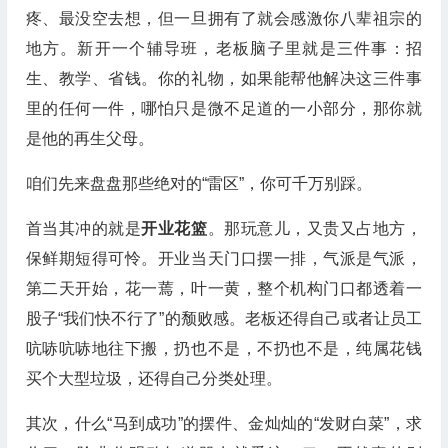
疼、最没空去想，但一旦拥有了就会感激你八辈祖宗的
地方。新开一个辅导班，老板脑子里就是三件事：招
生、教学、省钱。你的礼物，如果能帮他解决这三件事
里的任何一件，哪怕只是微不足道的一小部分，那你就
是他的再生父母。
咱们先来盘盘那些绝对的“雷区”，你可千万别踩。
首当其冲的就是
开业花篮
。那玩意儿，又贵又占地方，
保鲜期短得可怜。开业当天门口摆一排，气派是气派，
第二天开始，花一蔫，叶一黄，整个机构门口都透着一
股子“我们快不行了”的颓败感。老板还得自己或者让员工
吭哧吭哧地往下搬，扔也不是，不扔也不是，纯属花钱
买个大型垃圾，还得自己分类处理。
其次，什么“马到成功”的摆件、金灿灿的“发财白菜”，求