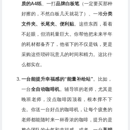
质的A4纸
、一打
品牌白板笔
（一定要买那种
好擦的，不然白板几天就花了）、一堆
分类
文件夹、长尾夹、便利贴
。这些东西，看着
不起眼，但消耗量巨大。你帮他把未来半年
的耗材都备齐了，他省下的不仅是钱，更是
采购这些琐碎玩意儿的时间和精力。这比什
么都实在。
一台能提升幸福感的“能量补给站”
。比如，
一台
全自动咖啡机
。辅导班的老师，尤其是
晚班老师，没点咖啡因顶着，根本撑不下
去。你送一台好点的咖啡机，让每个疲惫的
老师都能随时来一杯香浓的咖啡，提升的是
整个团队的士气和幸福感。或者，一台
高端