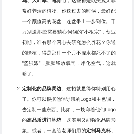
鸟、大叶伞、龟背竹
，这些都是既美观又非
常好养活的植物。你送过去的时候，最好配
一个颜值高的花盆，连盆带土一步到位。千
万别送那些需要精心伺候的“小祖宗”，创业
初期，谁有那个闲心去研究怎么养花？你送
的绿植，得是那种一个月不浇水都死不了的
“坚强派”，默默释放氧气，净化空气，这就
够了。
定制化的品牌周边
。这招就显得你特别用心
了。你可以根据他辅导班的Logo和主色调，
去定制一些东西。比如，一块印着他们Logo
的
高品质进门地垫
，既实用又能强化品牌形
象。或者，一套给老师们用的
定制马克杯
、