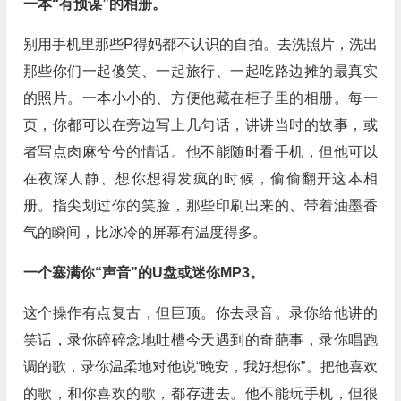
一本“有预谋”的相册。
别用手机里那些P得妈都不认识的自拍。去洗照片，洗出
那些你们一起傻笑、一起旅行、一起吃路边摊的最真实
的照片。一本小小的、方便他藏在柜子里的相册。每一
页，你都可以在旁边写上几句话，讲讲当时的故事，或
者写点肉麻兮兮的情话。他不能随时看手机，但他可以
在夜深人静、想你想得发疯的时候，偷偷翻开这本相
册。指尖划过你的笑脸，那些印刷出来的、带着油墨香
气的瞬间，比冰冷的屏幕有温度得多。
一个塞满你“声音”的U盘或迷你MP3。
这个操作有点复古，但巨顶。你去录音。录你给他讲的
笑话，录你碎碎念地吐槽今天遇到的奇葩事，录你唱跑
调的歌，录你温柔地对他说“晚安，我好想你”。把他喜欢
的歌，和你喜欢的歌，都存进去。他不能玩手机，但很