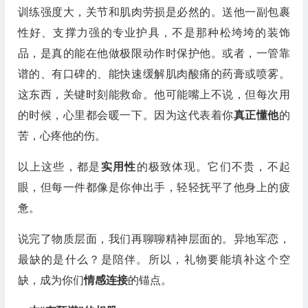
训练强度大，关节和肌肉劳损是必然的。送他一副包裹
性好、支撑力强的专业护具，不是那种松垮垮的装饰
品，是真的能在他做极限动作时保护他。或者，一管靠
谱的、有口碑的、能快速缓解肌肉酸痛的药膏或喷雾。
这东西，关键时刻能救命。他可能嘴上不说，但每次用
的时候，心里都会暖一下。因为这代表着你
真正懂他
的
苦，心疼他的伤。
以上这些，都是
实用性
的极致体现。它们不贵，不起
眼，但每一件都像是你伸出手，轻轻抚平了他身上的疲
惫。
说完了物质层面，我们再聊聊精神层面的。异地军恋，
最缺的是什么？是陪伴。所以，礼物要能填补这个空
缺，成为你们
情感连接
的锚点。