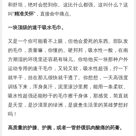
和舒坦，绝对会想到你。这比什么都强。这叫什么？这
叫“
精准关怀
”，直接命中痛点。
一块顶级的速干吸水毛巾。
又是一个你可能看不上眼，但他会爱死的东西。部队发
的毛巾，质量嘛，你懂的。硬邦邦，吸水性一般，在南
方潮湿的环境里还容易有味儿。你给他买一块那种户外
运动专用的速干毛巾，又轻又软，吸水性超强，拧一下
就半干，挂在那儿很快就干透了。你想想，一天高强度
训练下来，浑身臭汗，泥里滚沙里爬，能用一条柔软、
吸水性超强还能秒干的毛巾擦干身体，那感觉，简直就
是天堂，是沙漠里的绿洲，是疲惫生活里的英雄梦想好
吗！
高质量的护膝、护腕，或者一管舒缓肌肉酸痛的药膏。