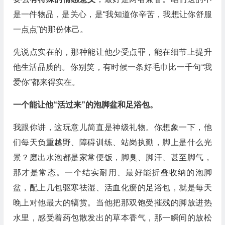
是一件物品，是关心，是“我知道你辛苦，我想让你舒服
一点点”的那份体己。
先说点实在的，那种能让他少受点罪，能在细节上提升
他生活品质的。你别笑，有时候一条好毛巾比一千句“我
爱你”都来得实在。
一个能让他“活过来”的泡脚盆和足浴包。
我跟你讲，这玩意儿简直是神级礼物。你想象一下，他
们每天负重越野、障碍训练、站岗执勤，脚上是什么光
景？磨出水泡都是家常便饭，脚臭、脚汗、甚至脚气，
那才是常态。一个结实耐用、最好能折叠收纳的泡脚
盆，配上几包驱寒祛湿、活血化瘀的足浴包，就是每天
晚上对他最大的犒赏。当他把那双饱受摧残的脚放进热
水里，感受着药包散发出的草本香气，那一瞬间的放松