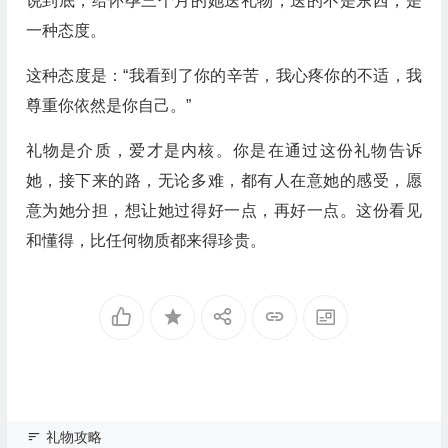
说到底，给怀孕三个月的她送礼物，送的不是东西，是
一种态度。
这种态度是：“我看到了你的辛苦，我心疼你的不适，我
尊重你依然是你自己。”
礼物是介质，爱才是内核。你是在通过这份礼物告诉
她，接下来的路，无论多难，都有人在意她的感受，愿
意为她分担，想让她过得好一点，再好一点。这份看见
和懂得，比任何物质都来得珍贵。
礼物攻略