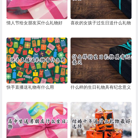
情人节给女朋友买什么礼物好
喜欢的女孩子过生日送什么礼物
快手直播送礼物有什么用
什么样的生日礼物具有纪念意义