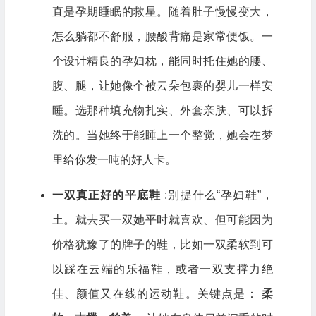
直是孕期睡眠的救星。随着肚子慢慢变大，
怎么躺都不舒服，腰酸背痛是家常便饭。一
个设计精良的孕妇枕，能同时托住她的腰、
腹、腿，让她像个被云朵包裹的婴儿一样安
睡。选那种填充物扎实、外套亲肤、可以拆
洗的。当她终于能睡上一个整觉，她会在梦
里给你发一吨的好人卡。
一双真正好的平底鞋
:别提什么“孕妇鞋”，
土。就去买一双她平时就喜欢、但可能因为
价格犹豫了的牌子的鞋，比如一双柔软到可
以踩在云端的乐福鞋，或者一双支撑力绝
佳、颜值又在线的运动鞋。关键点是：
柔