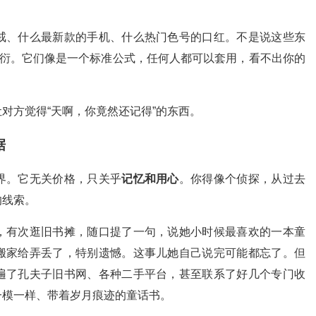
戒、什么最新款的手机、什么热门色号的口红。不是说这些东
敷衍。它们像是一个标准公式，任何人都可以套用，看不出你的
对方觉得“天啊，你竟然还记得”的东西。
据
界。它无关价格，只关乎
记忆和用心
。你得像个侦探，从过去
的线索。
，有次逛旧书摊，随口提了一句，说她小时候最喜欢的一本童
搬家给弄丢了，特别遗憾。这事儿她自己说完可能都忘了。但
遍了孔夫子旧书网、各种二手平台，甚至联系了好几个专门收
一模一样、带着岁月痕迹的童话书。