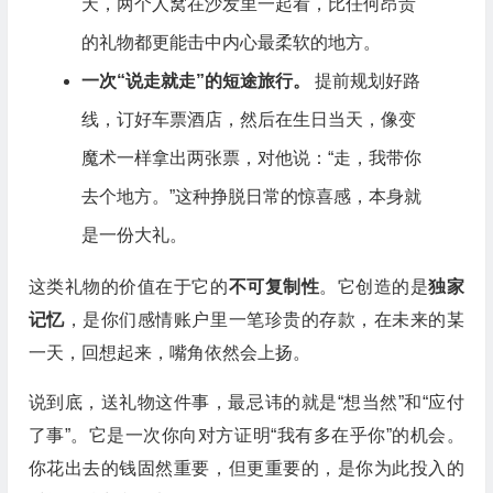
天，两个人窝在沙发里一起看，比任何昂贵
的礼物都更能击中内心最柔软的地方。
一次“说走就走”的短途旅行。
提前规划好路
线，订好车票酒店，然后在生日当天，像变
魔术一样拿出两张票，对他说：“走，我带你
去个地方。”这种挣脱日常的惊喜感，本身就
是一份大礼。
这类礼物的价值在于它的
不可复制性
。它创造的是
独家
记忆
，是你们感情账户里一笔珍贵的存款，在未来的某
一天，回想起来，嘴角依然会上扬。
说到底，送礼物这件事，最忌讳的就是“想当然”和“应付
了事”。它是一次你向对方证明“我有多在乎你”的机会。
你花出去的钱固然重要，但更重要的，是你为此投入的