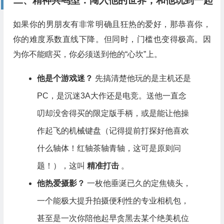
二、精神共鸣型：闯入他的世界，和他玩到一起
如果你的男朋友有非常明确且狂热的爱好，那恭喜你，
你的难度系数直线下降。但同时，门槛也变得极高。因
为你不能瞎买，你必须送到他的“心坎”上。
他是个游戏迷？
先搞清楚他玩的是主机还是
PC，是沉迷3A大作还是电竞。送他一直念
叨却没舍得买的限定版手柄，或是能让他操
作起飞的机械键盘（记得提前打探好他喜欢
什么轴体！红轴茶轴青轴，这可是原则问
题！），这叫
精准打击
。
他热爱摄影？
一枚他垂涎已久的定焦镜头，
一个能极大提升拍摄便利性的专业相机包，
甚至是一次你陪他起早贪黑去某个绝美机位