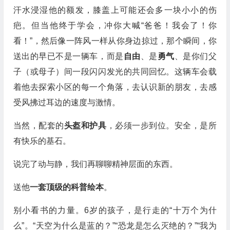
汗水浸湿他的额发，膝盖上可能还会多一块小小的伤
疤。但当他终于学会，冲你大喊“爸爸！我会了！你
看！”，然后像一阵风一样从你身边掠过，那个瞬间，你
送出的早已不是一辆车，而是
自由
、是
勇气
、是你们父
子（或母子）间一段闪闪发光的共同回忆。这辆车会载
着他去探索小区的每一个角落，去认识新的朋友，去感
受风拂过耳边的速度与激情。
当然，配套的
头盔和护具
，必须一步到位。安全，是所
有快乐的基石。
说完了动与静，我们再聊聊精神层面的东西。
送他
一套顶级的科普绘本
。
别小看书的力量。6岁的孩子，是行走的“十万个为什
么”。“天空为什么是蓝的？”“恐龙是怎么灭绝的？”“我为