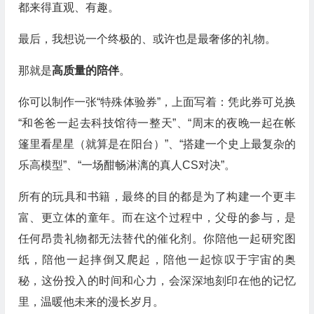
都来得直观、有趣。
最后，我想说一个终极的、或许也是最奢侈的礼物。
那就是
高质量的陪伴
。
你可以制作一张“特殊体验券”，上面写着：凭此券可兑换
“和爸爸一起去科技馆待一整天”、“周末的夜晚一起在帐
篷里看星星（就算是在阳台）”、“搭建一个史上最复杂的
乐高模型”、“一场酣畅淋漓的真人CS对决”。
所有的玩具和书籍，最终的目的都是为了构建一个更丰
富、更立体的童年。而在这个过程中，父母的参与，是
任何昂贵礼物都无法替代的催化剂。你陪他一起研究图
纸，陪他一起摔倒又爬起，陪他一起惊叹于宇宙的奥
秘，这份投入的时间和心力，会深深地刻印在他的记忆
里，温暖他未来的漫长岁月。