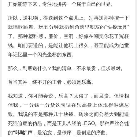
开始能静下来，专注地拼搭一个属于自己的世界。
所以，送礼物，得送到这个点儿上。别再送那种按一下
就唱歌跳舞、玩五分钟就扔到角落里积灰的“快餐玩具”
了。那种塑料感，廉价，空洞，好像在嘲笑你花了冤枉
钱。咱们要送的，是能让他玩上很久，甚至能成为他童
年记忆里一个闪光坐标的东西。
那么，到底送什么？我的清单，不求最贵，但求最对。
首当其冲，绕不开的王者，必须是
乐高
。
我知道，你可能会说，乐高？太俗了，而且贵。但请相
信我，一分钱一分货这句话在乐高身上体现得淋漓尽
致。我说的不是那种几十块钱、砖块之间公差大到能逼
死强迫症的仿品，而是正儿八经的LEGO。那种严丝合缝
的
“咔哒”声
，是治愈，是秩序，是创造的序曲。