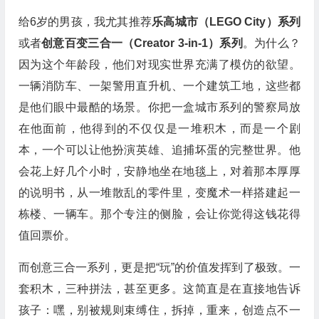
给6岁的男孩，我尤其推荐
乐高城市（LEGO City）系列
或者
创意百变三合一（Creator 3-in-1）系列
。为什么？
因为这个年龄段，他们对现实世界充满了模仿的欲望。
一辆消防车、一架警用直升机、一个建筑工地，这些都
是他们眼中最酷的场景。你把一盒城市系列的警察局放
在他面前，他得到的不仅仅是一堆积木，而是一个剧
本，一个可以让他扮演英雄、追捕坏蛋的完整世界。他
会花上好几个小时，安静地坐在地毯上，对着那本厚厚
的说明书，从一堆散乱的零件里，变魔术一样搭建起一
栋楼、一辆车。那个专注的侧脸，会让你觉得这钱花得
值回票价。
而创意三合一系列，更是把“玩”的价值发挥到了极致。一
套积木，三种拼法，甚至更多。这简直是在直接地告诉
孩子：嘿，别被规则束缚住，拆掉，重来，创造点不一