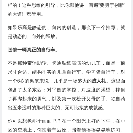
样的！这种思维的引导，比你跟他讲一百遍“要勇于创新”
的大道理都管用。
如果乐高是静态的、向内的创造，那么下一个推荐，就
是动态的、向外的释放。
送他
一辆真正的自行车
。
不是那种带辅助轮、卡通贴纸满满的幼儿车，而是一辆
尺寸合适、结构扎实的儿童自行车。学习骑自行车，对
一个6岁的男孩来说，几乎是一场盛大的
成人礼
。这里面
包含了太多东西：对平衡的掌控，对速度的渴望，摔倒
了再爬起来的勇气，以及第一次松开父母的手、独自骑
出五米远时的那种巨大的、无可比拟的成就感。
你可以想象那个画面吗？在一个阳光正好的下午，在小
区的空地上，你扶着车后座，陪着他摇摇晃晃地练习。