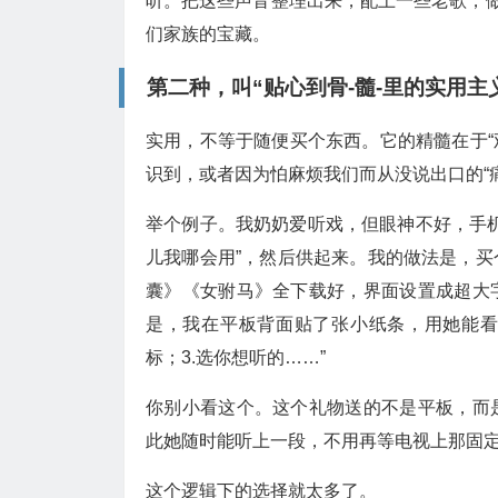
听。把这些声音整理出来，配上一些老歌，做
们家族的宝藏。
第二种，叫“贴心到骨-髓-里的实用主
实用，不等于随便买个东西。它的精髓在于“
识到，或者因为怕麻烦我们而从没说出口的“痛
举个例子。我奶奶爱听戏，但眼神不好，手机
儿我哪会用”，然后供起来。我的做法是，
囊》《女驸马》全下载好，界面设置成超大
是，我在平板背面贴了张小纸条，用她能看懂
标；3.选你想听的……”
你别小看这个。这个礼物送的不是平板，而
此她随时能听上一段，不用再等电视上那固
这个逻辑下的选择就太多了。