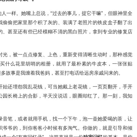
人一样。她嘴上总说，“过去的事儿，提它干嘛”，但眼神里全
我偷偷把家里那个积了灰的、装满了老照片的铁皮盒子翻了出
的、甚至还有些已经模糊不清的黑白照片，拿到专业的修复店
时光，被一点点修复、上色，重新变得清晰生动时，那种感觉
买什么花里胡哨的相册，就用了最朴素的牛皮本，一张张贴
很多故事是我缠着我爸妈，甚至打电话给远房亲戚问来的。
开始还埋怨我乱花钱，可当她戴上老花镜，一页页翻开，手开
公园长椅上的合影，半天没说话，眼圈却红了。那一刻，我知
录音笔，或者就用手机，找一个下午，泡一壶她爱喝的茶，让
识爷爷的，到你爸爸小时候有多淘气。你做的，就是引导和倾