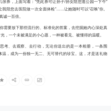
几张券，上面写着：“凭此券可让孙子/孙女陪您逛公园一下午”
让我陪您去医院做一次全面体检”……让她随时可以“召唤”你。
要真诚一百倍。
。你需要放下那些流行的、标准化的答案，去挖掘她内心深处真
时光，一个未被满足的小心愿，一种被看见、被懂得的温暖。
思考、去观察、去行动，无论你送出的是一本相册，一条围
体温，成为一份独一无二、无可替代的珍宝。这，才是送礼物