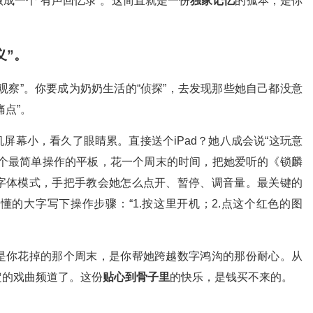
成一个“有声回忆录”。这简直就是一份
独家记忆
的孤本，是你
义”。
观察”。你要成为奶奶生活的“侦探”，去发现那些她自己都没意
点”。
屏幕小，看久了眼睛累。直接送个iPad？她八成会说“这玩意
买个最简单操作的平板，花一个周末的时间，把她爱听的《锁麟
字体模式，手把手教会她怎么点开、暂停、调音量。最关键的
的大字写下操作步骤：“1.按这里开机；2.点这个红色的图
是你花掉的那个周末，是你帮她跨越数字鸿沟的那份耐心。从
定的戏曲频道了。这份
贴心到骨子里
的快乐，是钱买不来的。