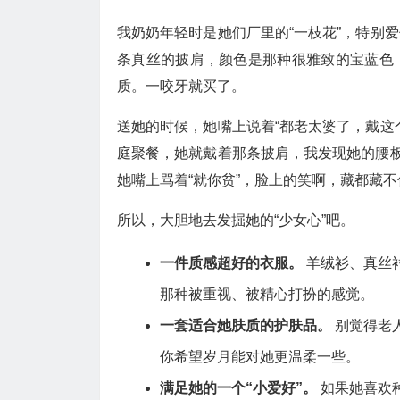
我奶奶年轻时是她们厂里的“一枝花”，特别
条真丝的披肩，颜色是那种很雅致的宝蓝色
质。一咬牙就买了。
送她的时候，她嘴上说着“都老太婆了，戴这
庭聚餐，她就戴着那条披肩，我发现她的腰板
她嘴上骂着“就你贫”，脸上的笑啊，藏都藏不
所以，大胆地去发掘她的“少女心”吧。
一件质感超好的衣服。
羊绒衫、真丝
那种被重视、被精心打扮的感觉。
一套适合她肤质的护肤品。
别觉得老
你希望岁月能对她更温柔一些。
满足她的一个“小爱好”。
如果她喜欢