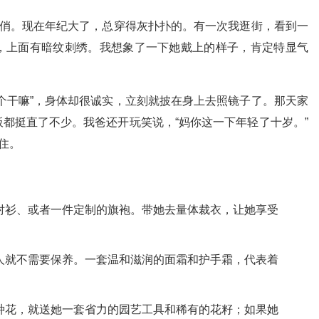
爱俏。现在年纪大了，总穿得灰扑扑的。有一次我逛街，看到一
，上面有暗纹刺绣。我想象了一下她戴上的样子，肯定特显气
个干嘛”，身体却很诚实，立刻就披在身上去照镜子了。那天家
都挺直了不少。我爸还开玩笑说，“妈你这一下年轻了十岁。”
住。
衬衫、或者一件定制的旗袍。带她去量体裁衣，让她享受
人就不需要保养。一套温和滋润的面霜和护手霜，代表着
种花，就送她一套省力的园艺工具和稀有的花籽；如果她