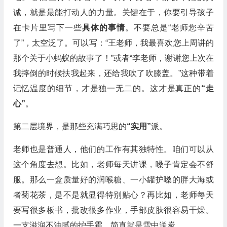
诚，就是最能打动人的力量。关键在于，你要引导孩子
在卡片里写下一些
具体的事情
。不要总是“老师您辛苦
了”，太空泛了。可以写：“王老师，我最喜欢您上周讲的
那个关于小蚂蚁的故事了！”或者“李老师，谢谢您上次在
我摔倒的时候扶我起来，还给我吹了吹膝盖。”这种带着
记忆温度的细节，才是独一无二的。这才是真正的
“走
心”
。
第二层境界，是那些充满巧思的
“实用”
派。
老师也是普通人，他们的工作有其独特性。咱们可以从
这个角度去想。比如，老师每天讲课，嗓子肯定会不舒
服。那么一盒质量好的润喉糖、一小罐护嗓的胖大海或
者菊花茶，是不是就显得特别贴心？再比如，老师每天
要写很多板书，批改很多作业，手部皮肤很容易干燥。
一支滋润不油腻的护手霜，简直就是雪中送炭。