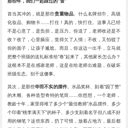
那些年，我们一起踩过的“雷”
首当其冲的，就是那些
贵重物品
。什么名牌丝巾、高级
化妆品、购物卡……打住！真的，快打住。这事儿已经
不是心意了，是负担，是压力。你送了，老师收还是不
收？收了，心里膈应，觉得欠了人情；不收，又怕驳了
你的面子，让孩子尴尬。而且，你这边一出手，立马就
把整个班级的送礼标准给“卷”起来了，其他家长怎么办？
这根本不是在感谢老师，这是在给老师出难题，在破坏
班级生态。别干这傻事。
其次，是那些
华而不实的摆件
。水晶奖杯、刻着“园丁赞”
的木雕、各种造型奇特的笔筒……你想想，一个老师，
教龄十年，家里得堆了多少个“最佳教师”水晶摆件、多少
个印着“桃李满天下”的杯子、多少支刻着名字但八成不好
用的钢笔？这些东西，扔了可惜，放着占地方，最后都