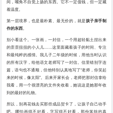
间，嘴角不自觉上扬的东西。它不一定值钱，但一定藏
着温度。
第一层境界，也是最朴素、最无价的，就是
孩子亲手制
作的东西
。
别小看这个。一张画，一封信，一个用超轻黏土捏出来
的歪歪扭扭的小人儿……这里面藏着孩子的时间、专注
和最纯粹的感情。我儿子二年级的时候，用他当时认识
的所有汉字，给他语文老师写了一封信。信里错别字连
篇，语句也不通顺，但他特别认真地写了“老师，你笑起
来的时候，像太阳”。后来开家长会，老师把那封信拿给
我看，用一个很漂亮的文件夹收着，她说这是她那年收
到的最好的礼物。
所以，别再花钱去买那些成品贺卡了，让孩子自己动手
吧。哪怕画得不好看，字写得不好看，那份笨拙的真