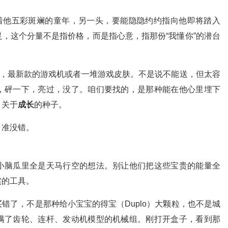
连着他五彩斑斓的童年，另一头，要能隐隐约约指向他即将踏入
，这个分量不是指价格，而是指心意，指那份“我懂你”的潜台
如，最新款的游戏机或者一堆游戏皮肤。不是说不能送，但太容
，砰一下，亮过，没了。咱们要找的，是那种能在他心里埋下
、关于
成长
的种子。
，准没错。
小脑瓜里全是天马行空的想法。别让他们把这些宝贵的能量全
实的工具。
买错了，不是那种给小宝宝的得宝（Duplo）大颗粒，也不是城
满了齿轮、连杆、发动机模型的机械组。刚打开盒子，看到那