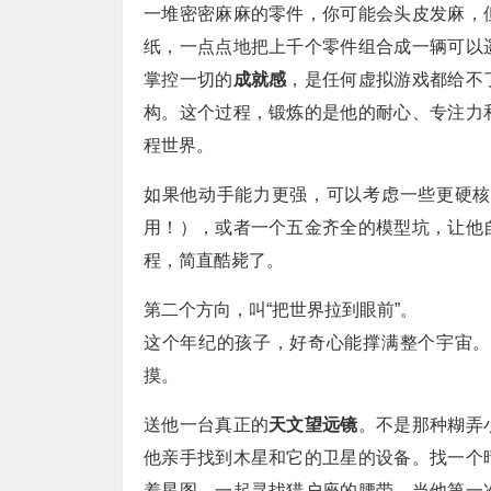
一堆密密麻麻的零件，你可能会头皮发麻，
纸，一点点地把上千个零件组合成一辆可以
掌控一切的
成就感
，是任何虚拟游戏都给不
构。这个过程，锻炼的是他的耐心、专注力
程世界。
如果他动手能力更强，可以考虑一些更硬核
用！），或者一个五金齐全的模型坑，让他
程，简直酷毙了。
第二个方向，叫“把世界拉到眼前”。
这个年纪的孩子，好奇心能撑满整个宇宙。
摸。
送他一台真正的
天文望远镜
。不是那种糊弄
他亲手找到木星和它的卫星的设备。找一个
着星图，一起寻找猎户座的腰带。当他第一