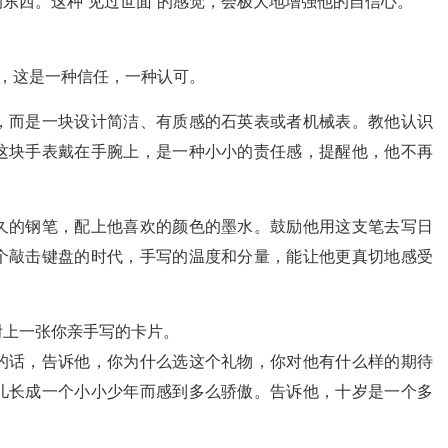
东西。这种“见过世面”的感觉，会极大地增强他的自信心。
了，这是一种信任，一种认可。
，而是一块设计简洁、有质感的石英表或者机械表。教他认识
这块手表戴在手腕上，是一种小小的责任感，提醒他，他不再
久的钢笔，配上他喜欢的颜色的墨水。鼓励他用这支笔去写日
个敲击键盘的时代，手写的温度和分量，能让他更真切地感受
附上一张你亲手写的卡片。
的话，告诉他，你为什么选这个礼物，你对他有什么样的期待
儿长成一个小小少年而感到多么骄傲。告诉他，十岁是一个多