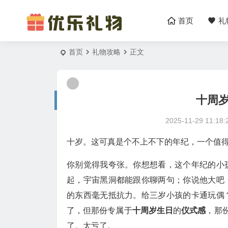
首页
礼
首页
礼物攻略
正文
十周
2025-11-29 11:18:
十岁。这可真是个不上不下的年纪，一个值
你别觉得我夸张。你想想看，这个年纪的小
起，宇宙黑洞都能跟你聊两句；你说他大吧
的东西毫无抵抗力。给三岁小孩的卡通玩偶
了，但那份专属于
十周岁生日
的
仪式感
，那
了。太亏了。