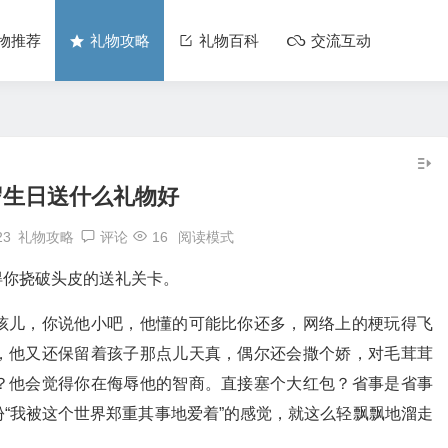
物推荐
礼物攻略
礼物百科
交流互动
岁生日送什么礼物好
23
礼物攻略
评论
16
阅读模式
得你挠破头皮的送礼关卡。
孩儿，你说他小吧，他懂的可能比你还多，网络上的梗玩得飞
，他又还保留着孩子那点儿天真，偶尔还会撒个娇，对毛茸茸
？他会觉得你在侮辱他的智商。直接塞个大红包？省事是省事
份“我被这个世界郑重其事地爱着”的感觉，就这么轻飘飘地溜走