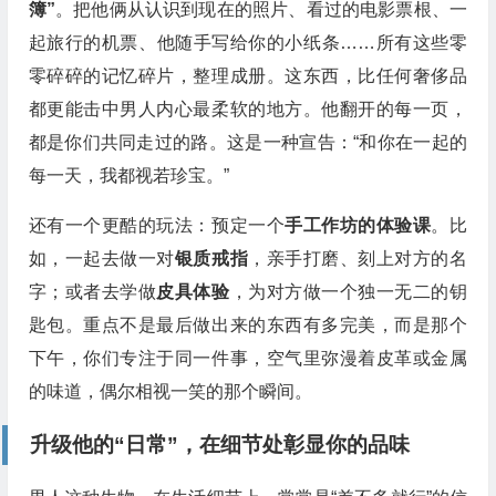
簿”
。把他俩从认识到现在的照片、看过的电影票根、一
起旅行的机票、他随手写给你的小纸条……所有这些零
零碎碎的记忆碎片，整理成册。这东西，比任何奢侈品
都更能击中男人内心最柔软的地方。他翻开的每一页，
都是你们共同走过的路。这是一种宣告：“和你在一起的
每一天，我都视若珍宝。”
还有一个更酷的玩法：预定一个
手工作坊的体验课
。比
如，一起去做一对
银质戒指
，亲手打磨、刻上对方的名
字；或者去学做
皮具体验
，为对方做一个独一无二的钥
匙包。重点不是最后做出来的东西有多完美，而是那个
下午，你们专注于同一件事，空气里弥漫着皮革或金属
的味道，偶尔相视一笑的那个瞬间。
升级他的“日常”，在细节处彰显你的品味