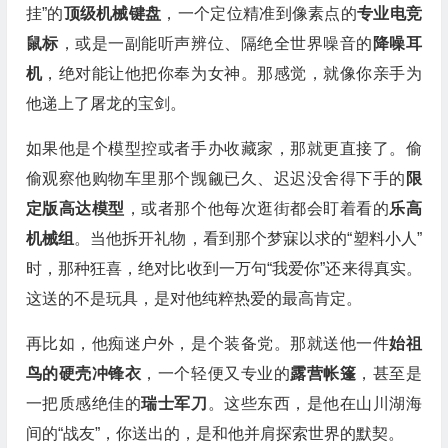
挂”的
顶级机械键盘
，一个定位精准到像素点的
专业电竞
鼠标
，或是一副能听声辨位、隔绝全世界噪音的
降噪耳
机
，绝对能让他把你奉为女神。那感觉，就像你亲手为
他递上了屠龙的宝剑。
如果他是个模型控或者手办收藏家，那就更直接了。偷
偷观察他购物车里那个觊觎已久、迟迟没舍得下手的
限
定版高达模型
，或者那个他每次逛街都会盯着看的
乐高
机械组
。当他拆开礼物，看到那个梦寐以求的“塑料小人”
时，那种狂喜，绝对比收到一万句“我爱你”还来得真实。
这送的不是玩具，是对他纯粹热爱的最高肯定。
再比如，他痴迷户外，是个装备党。那就送他一件
始祖
鸟的硬壳冲锋衣
，一个轻便又专业的
露营帐篷
，甚至是
一把质感绝佳的
瑞士军刀
。这些东西，是他在山川湖海
间的“战友”，你送出的，是和他并肩探索世界的默契。