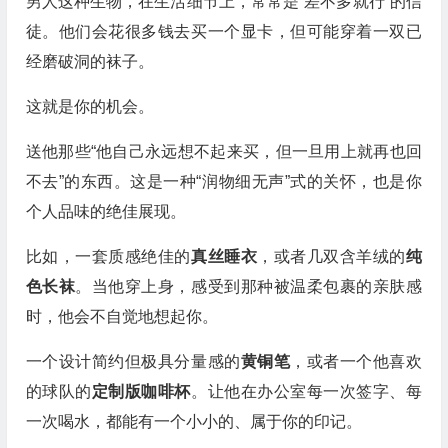
男人这种生物，在生活细节上，常常是“差不多就行”的信
徒。他们会花很多钱去买一个显卡，但可能穿着一双已
经磨破洞的袜子。
这就是你的机会。
送他那些“他自己永远想不起来买，但一旦用上就再也回
不去”的东西。这是一种“润物细无声”式的关怀，也是你
个人品味的绝佳展现。
比如，一套质感绝佳的
真丝睡衣
，或者几双含羊绒的
纯
色长袜
。当他穿上身，感受到那种被温柔包裹的亲肤感
时，他会不自觉地想起你。
一个设计简约但极具分量感的
黄铜笔
，或者一个他喜欢
的球队的
定制版咖啡杯
。让他在办公室每一次签字、每
一次喝水，都能有一个小小的、属于你的印记。