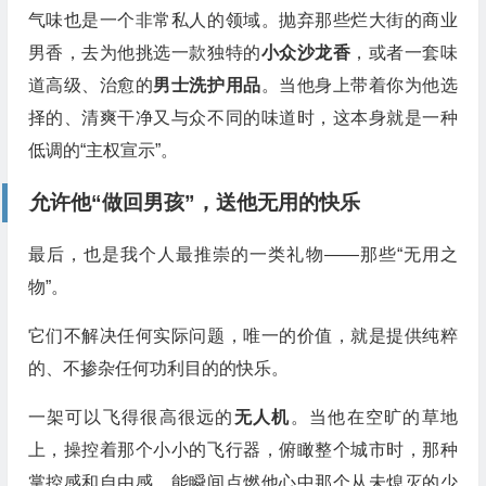
气味也是一个非常私人的领域。抛弃那些烂大街的商业
男香，去为他挑选一款独特的
小众沙龙香
，或者一套味
道高级、治愈的
男士洗护用品
。当他身上带着你为他选
择的、清爽干净又与众不同的味道时，这本身就是一种
低调的“主权宣示”。
允许他“做回男孩”，送他无用的快乐
最后，也是我个人最推崇的一类礼物——那些“无用之
物”。
它们不解决任何实际问题，唯一的价值，就是提供纯粹
的、不掺杂任何功利目的的快乐。
一架可以飞得很高很远的
无人机
。当他在空旷的草地
上，操控着那个小小的飞行器，俯瞰整个城市时，那种
掌控感和自由感，能瞬间点燃他心中那个从未熄灭的少