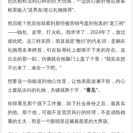
芭比粉和丑到心碎的巨大玩偶，一边抓心挠肝地在搜索
框里输入“送男友/老公礼物推荐”。
然后呢？然后你就看到那些被营销号盘到包浆的“老三样”
——钱包、皮带、打火机。我求求了，2024年了，放过
彼此吧。这三样东西，简直就是“敷衍”的代名词，是躺在
礼物黑名单榜首，钉在耻辱柱上都抠不下来的存在。送
出去的那一刻，仿佛就在他脑门上盖了个章：“我实在想
不出来了，凑合一下吧。”
想要送一份能送到他心坎里，让他表面波澜不惊，内心
土拨鼠尖叫的礼物，关键就两个字：
“看见”
。
你得看见那个脱下工作服、卸下社会身份之后，最真实
的他。那个他，可能不是雷厉风行的经理，不是成熟稳
重的丈夫，而是一个眼睛里还藏着星星的大男孩。