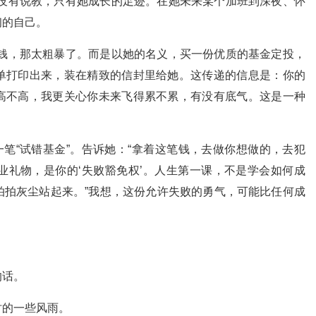
没有说教，只有她成长的足迹。在她未来某个加班到深夜、怀
初的自己。
钱，那太粗暴了。而是以她的名义，买一份优质的基金定投，
单打印出来，装在精致的信封里给她。这传递的信息是：你的
高不高，我更关心你未来飞得累不累，有没有底气。这是一种
一笔“试错基金”。告诉她：“拿着这笔钱，去做你想做的，去犯
业礼物，是你的‘失败豁免权’。人生第一课，不是学会如何成
拍拍灰尘站起来。”我想，这份允许失败的勇气，可能比任何成
。
的话。
时的一些风雨。