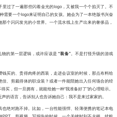
里过了一遍那些闪着金光的logo，又被我一个个掐灭了。不
种需要一个logo来证明自己的女孩。她会为了一本绝版书兴奋
她那个闪闪发光的小世界。一个流水线上生产出来的奢侈品，
。
礼物的第一层逻辑，或许应该是
“装备”
。不是打怪升级的游戏
攒钱买的、贵得肉疼的西装，走进会议室的时候，那点布料给
绝佳、剪裁得体的职业装？或者一件能陪她出入任何场合的经
得买，但一旦拥有，就能给她一种“我准备好了”的心理暗示。
无声的语言，告诉别人也告诉她自己：我不是来过家家的。
具也绝对跑不掉。比如，一台性能强悍、轻薄便携的笔记本电
做PPT、剪视频、写报告的时候，一个关键时刻不卡顿、续航