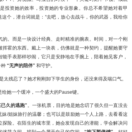
是投资她的效率，投资她的专业形象。你总不希望她对着甲
送这个，潜台词就是：“去吧，放心去战斗，你的武器，我给你
气的。而是一块设计经典、走时精准的腕表。时间，对一个刚
被挥霍的东西。戴上一块表，仿佛就是一种契约，提醒她要守
智能手表那样吵闹，它只是安静地在手腕上，陪着她见客户，
一种
“无声的陪伴”
和守护。
不是太残忍了？她才刚刚卸下学生的身份，还没来得及喘口气。
是给她一个缓冲，一个盛大的Pause键。
谋已久的逃跑”
。一张机票，目的地是她念叨了很久但一直没去
兄妹/姐妹旅行的温馨；也可以是鼓励她一个人上路，去看看这
立探险。在陌生的城市里，她会发现自己的潜能，学会解决问
的迷茫之间，找到一个属于自己的空间，
“按下暂停键”
，好好