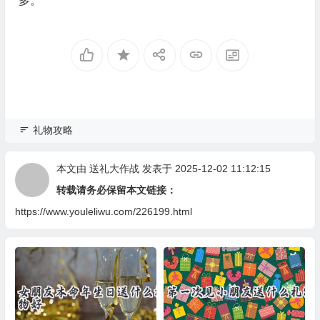
多。
礼物攻略
本文由
送礼大作战
发表于 2025-12-02 11:12:15
转载请务必保留本文链接：
https://www.youleliwu.com/226199.html