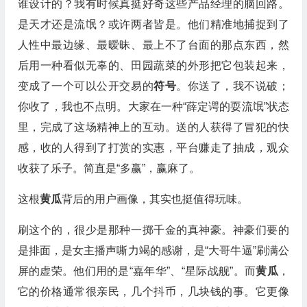
谁设计的？我有时候真挺好奇这些产品经理的脑回路。
是天才还是流氓？或许两者皆是。他们精准地捕捉到了
人性中最边缘、最暧昧、最上不了台面的那点东西，然
后用一种看似无辜的、田园蔬菜的外形把它包装起来，
变成了一个可以公开交易的
符号
。你送了，我不说破；
你收了，我也不点明。大家在一种“薛定谔的耍流氓”状态
里，完成了这场精神上的互动。送的人获得了冒犯的快
感，收的人得到了打赏的实惠，平台赚走了抽成，观众
收获了乐子。简直是“多赢”，赢麻了。
这根
黄瓜
背后的用户画像，其实也挺值得玩味。
刷这个的，很少是那种一掷千金的真神豪。神豪们要的
是排面，是女主播声嘶力竭的感谢，是“大哥牛逼”刷满公
屏的虚荣。他们用的是“嘉年华”、“星际战舰”。而
黄瓜
，
它的价格通常很亲民，几个抖币，几块钱的事。它更像