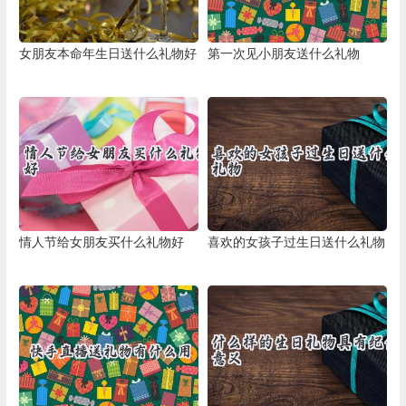
女朋友本命年生日送什么礼物好
第一次见小朋友送什么礼物
情人节给女朋友买什么礼物好
喜欢的女孩子过生日送什么礼物