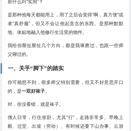
那什么叫“实用”？
是那种他每天都能用上，用了之后会觉得“啊，真方便”或
者“真舒服”，但又不会让他起贪念的东西。是那种默默
地、体贴地融入他修行生活里的物件。
我给你掰扯掰扯几个方向，都是我琢磨过，也跟一些师
父聊过的。
一、关乎“脚下”的踏实
你可能想不到，很多师父特别需要，但又不好意思开口
的，是
一双好袜子
。
对，你没看错，就是袜子。
僧人日常，行住坐卧，尤其“行”，走路非常多。早晚上
殿、过堂、出坡（劳动）、有时候还要下山办事、云游