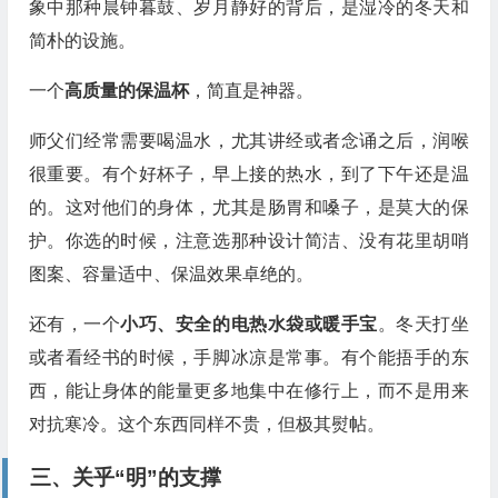
象中那种晨钟暮鼓、岁月静好的背后，是湿冷的冬天和
简朴的设施。
一个
高质量的保温杯
，简直是神器。
师父们经常需要喝温水，尤其讲经或者念诵之后，润喉
很重要。有个好杯子，早上接的热水，到了下午还是温
的。这对他们的身体，尤其是肠胃和嗓子，是莫大的保
护。你选的时候，注意选那种设计简洁、没有花里胡哨
图案、容量适中、保温效果卓绝的。
还有，一个
小巧、安全的电热水袋或暖手宝
。冬天打坐
或者看经书的时候，手脚冰凉是常事。有个能捂手的东
西，能让身体的能量更多地集中在修行上，而不是用来
对抗寒冷。这个东西同样不贵，但极其熨帖。
三、关乎“明”的支撑