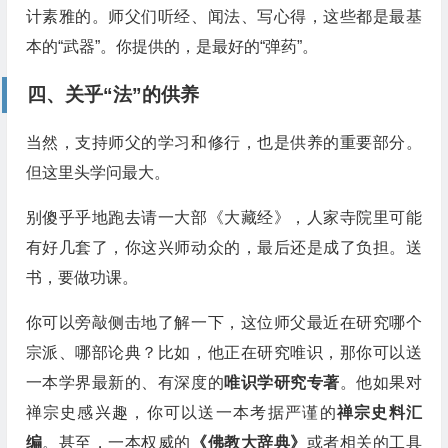
计素雅的。师父们听经、闻法、写心得，这些都是最基
本的“武器”。你提供的，是最好的“弹药”。
四、关乎“法”的供养
当然，支持师父的学习和修行，也是供养的重要部分。
但这里头学问最大。
别傻乎乎地跑去请一大部《大藏经》，人家寺院里可能
有好几套了，你这兴师动众的，最后还是成了负担。送
书，要做功课。
你可以旁敲侧击地了解一下，这位师父最近在研究哪个
宗派、哪部论典？比如，他正在研究唯识，那你可以送
一本学界最新的、有深度的
唯识学研究专著
。他如果对
禅宗史感兴趣，你可以送一本考据严谨的
禅宗史料汇
编
。甚至，一本权威的
《佛教大辞典》
或者相关的工具