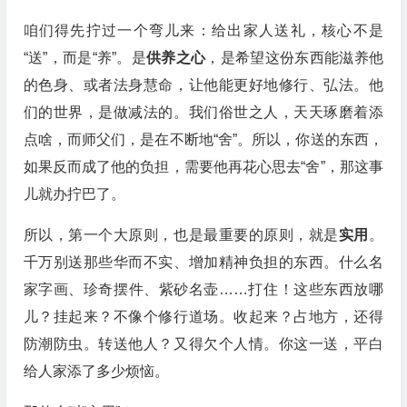
咱们得先拧过一个弯儿来：给出家人送礼，核心不是
“送”，而是“养”。是
供养之心
，是希望这份东西能滋养他
的色身、或者法身慧命，让他能更好地修行、弘法。他
们的世界，是做减法的。我们俗世之人，天天琢磨着添
点啥，而师父们，是在不断地“舍”。所以，你送的东西，
如果反而成了他的负担，需要他再花心思去“舍”，那这事
儿就办拧巴了。
所以，第一个大原则，也是最重要的原则，就是
实用
。
千万别送那些华而不实、增加精神负担的东西。什么名
家字画、珍奇摆件、紫砂名壶……打住！这些东西放哪
儿？挂起来？不像个修行道场。收起来？占地方，还得
防潮防虫。转送他人？又得欠个人情。你这一送，平白
给人家添了多少烦恼。