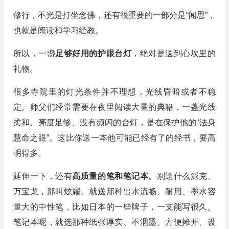
修行，不光是打坐念佛，还有很重要的一部分是“闻思”，
也就是阅读和学习经教。
所以，一盏
足够好用的护眼台灯
，绝对是送到心坎里的
礼物。
很多寺院里的灯光条件并不理想，光线昏暗或者不稳
定。师父们经常需要在夜里阅读大量的典籍，一盏光线
柔和、亮度足够、没有频闪的台灯，是在保护他的“法身
慧命之眼”。这比你送一本他可能已经有了的经书，要高
明得多。
延伸一下，还有
高质量的笔和笔记本
。别送什么派克、
万宝龙，那叫炫耀。就送那种出水流畅、耐用、墨水容
量大的中性笔，比如日本的一些牌子，一支能写很久。
笔记本呢，就选那种纸张厚实、不洇墨、方便摊开、设