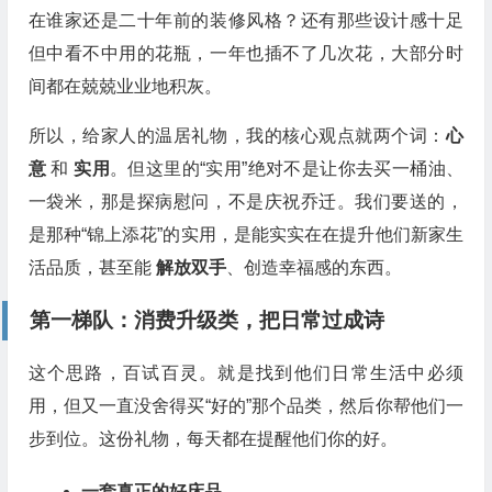
在谁家还是二十年前的装修风格？还有那些设计感十足
但中看不中用的花瓶，一年也插不了几次花，大部分时
间都在兢兢业业地积灰。
所以，给家人的温居礼物，我的核心观点就两个词：
心
意
和
实用
。但这里的“实用”绝对不是让你去买一桶油、
一袋米，那是探病慰问，不是庆祝乔迁。我们要送的，
是那种“锦上添花”的实用，是能实实在在提升他们新家生
活品质，甚至能
解放双手
、创造幸福感的东西。
第一梯队：消费升级类，把日常过成诗
这个思路，百试百灵。就是找到他们日常生活中必须
用，但又一直没舍得买“好的”那个品类，然后你帮他们一
步到位。这份礼物，每天都在提醒他们你的好。
一套真正的好床品。