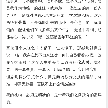
这事儿，可不能含糊。绝对不能。这不只是个礼物，这
是我作为他唯一的妹妹（或弟弟），递过去的第一份家
庭认可，是我对他俩未来生活的第一声“欢迎光临”。这东
西得有
分量
，不是钱砸出来的那种，是心意上的，沉甸
甸的，能让他们在很多年后某个午后，无意中看到，还
能会心一笑，说：“嘿，这还是当年TA送的呢。”
直接甩个大红包？太俗了，也太懒了。那感觉就像是
说：“喏，我实在想不出来送啥，你们自己看着办吧。”这
完全抹杀掉了这个人生重要节点该有的
仪式感
。我不
要。送一套餐具、一套床上用品？嗯……实用是实用，
但总觉得少了点什么，像是商场积分兑换的赠品，标
准，却毫无惊喜，更谈不上什么情感连接。
我的礼物，必须是
精准
的，是带着我们之间独有的密码
的。