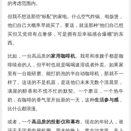
的考虑范围内。
但我不想送那些“标配”的家电。什么空气炸锅、电饭煲，
他们自己大概率早就买了。要送，就送那种“他们自己想
买但又觉得有点奢侈，可是拥有后幸福感会爆棚”的东
西。
比如，一台高品质的
家用咖啡机
。我哥和准嫂子都是咖
啡续命的人，但平时也就是喝喝速溶或者外卖。如果家
里有一台能研磨、能打奶泡的半自动咖啡机，那就不一
样了。这送的不是机器，是送他们未来无数个清晨里，
满屋的醇香和不慌不忙的默契。一个磨豆，一个热牛
奶，在咖啡的香气里开始新的一天，这种
生活参与感
，
比什么都浪漫。
或者，一个
高品质的投影仪和幕布
。现在的年轻人，谁
还天天守着电视机啊。周末的晚上，窝在沙发里，关上