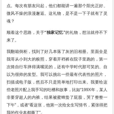
点。每次有朋友问起，他们都能讲一遍那个阳光正好、
微风不燥的浪漫邂逅。这礼物，是不是一下子就有了灵
魂？
顺着这个思路，关于
“独家记忆”
的礼物，想法就停不下
来了。
我翻箱倒柜，找到了好几本落了灰的旧相册。里面全是
我哥从小到大的糗照，穿着开裆裤在院子里跑的，第一
次骑自行车摔得满嘴泥的，还有中学时代那可笑的、自
以为很帅的发型。我可以挑出一些最有代表性的照片，
扫描成电子版，然后不只是简单地打印出来。我要给这
些老照片配上我手写的吐槽和故事，比如“199X年，某人
非要穿超人的内裤，结果被蜜蜂蛰了屁股，哭了整整一
下午”，或者“看这张，他第一次给女生写情书，紧张得把
我的作业本都撕了”。