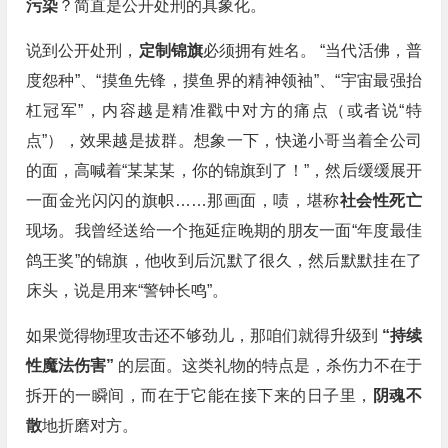
污染
？简直是公开处刑的具象化。
说到公开处刑，
定制锦旗
必须拥有姓名。 “当代活佛，普
度怨种”、“摸鱼先锋，摸鱼界的精神领袖”、“宇宙最强抬
杠冠军”，内容越是精准戳中对方的痛点（或者说“特
点”），效果越是拔群。想象一下，快递小哥当着全公司
的面，高喊着“某某某，你的锦旗到了！”，然后缓缓展开
一面金光闪闪的旗帜……那画面，啧，堪称
社会性死亡
现场。我曾经送给一个拖延症晚期的朋友一面“年度最佳
鸽王奖”的锦旗，他收到后沉默了很久，然后默默挂在了
床头，说是用来“警钟长鸣”。
如果觉得物理攻击还不够劲儿，那咱们就得升级到
“持续
性魔法伤害”
的层面。这类礼物的特点是，杀伤力不在于
拆开的一瞬间，而在于它能在接下来的日子里，
阴魂不
散
地折磨对方。