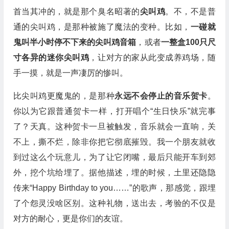
首当其冲的，就是那个臭名昭著的
尖叫鸡
。不，不是普
通的尖叫鸡，是那种被施了魔法的变种。比如，
一碰就
鬼叫半小时停不下来的尖叫鸡音箱
，或者
一整盒100只尺
寸各异的迷你尖叫鸡
，让对方的家从此变成养鸡场，随
手一摸，就是一声凄厉的惨叫。
比尖叫鸡更魔鬼的，是那种
永远不会停止的音乐贺卡
。
你以为它跟普通贺卡一样，打开唱个“生日快乐”就完事
了？天真。这种贺卡一旦被触发，音乐就会一直响，关
不上，撕不烂，除非你把它彻底摧毁。我一个朋友就收
到过这么个玩意儿，为了让它闭嘴，最后只能开车到郊
外，挖个坑给埋了。据他描述，埋的时候，土里还隐隐
传来“Happy Birthday to you……”的歌声，那感觉，跟埋
了个怨灵没啥区别。这种礼物，送出去，考验的不仅是
对方的耐心，更是你们的友谊。