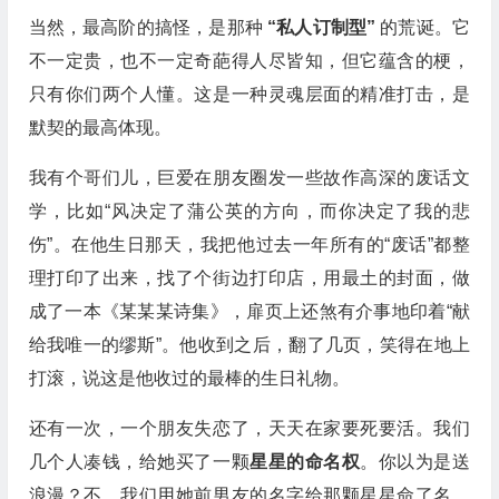
当然，最高阶的搞怪，是那种
“私人订制型”
的荒诞。它
不一定贵，也不一定奇葩得人尽皆知，但它蕴含的梗，
只有你们两个人懂。这是一种灵魂层面的精准打击，是
默契的最高体现。
我有个哥们儿，巨爱在朋友圈发一些故作高深的废话文
学，比如“风决定了蒲公英的方向，而你决定了我的悲
伤”。在他生日那天，我把他过去一年所有的“废话”都整
理打印了出来，找了个街边打印店，用最土的封面，做
成了一本《某某某诗集》，扉页上还煞有介事地印着“献
给我唯一的缪斯”。他收到之后，翻了几页，笑得在地上
打滚，说这是他收过的最棒的生日礼物。
还有一次，一个朋友失恋了，天天在家要死要活。我们
几个人凑钱，给她买了一颗
星星的命名权
。你以为是送
浪漫？不，我们用她前男友的名字给那颗星星命了名，