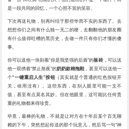
是一段共同的回忆，一个心照不宣的笑容。
下次再送礼物，别再纠结于那些华而不实的东西了。去
想想你们之间有什么独一无二的梗，去翻翻他的朋友圈
有什么值得吐槽的黑历史，去做一件只有你们才懂的傻
事。
你可以送他一块刻着“你是我坚强的后盾”的
板砖
，可以送
他一双绣着“禁止熬夜”的
奶奶款棉拖鞋
，甚至可以送他一
个
“一键重启人生”按钮
（其实就是个普通的红色按钮开
关，啥用没有）。这些东西，在别人眼里可能一文不
值，甚至有点莫名其妙。但在他眼里，这可能比任何贵
重的礼物都来得珍贵。
毕竟，最棒的礼物，不就是让对方在十年后某个百无聊
赖的下午，突然想起你送的那个玩意儿，然后骂一句“神