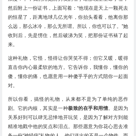
然后附上一份证书，上面写着：“他现在是天上一颗死去
的恒星了，距离地球几亿光年，你抬头看看，他离你那
么远，那么冰冷，那么无所谓。所以，你也可以了。”她
收到后，先是愣住，然后破涕为笑，把那份证书裱了起
来。
这种礼物，它怪，怪得让你哭笑不得；但它又暖，暖得
直击你内心最柔软的地方。它告诉你，我懂你，懂你的
傻，懂你的痛，也愿意用一种傻乎乎的方式陪你一起面
对。
所以你看，搞怪的礼物，从来都不是为了单纯的恶作
剧。它的内核，其实是一种
极致的在乎和用情
。是因为
关系好到可以肆无忌惮地开玩笑，是因为了解对方到能
精准地戳中他的笑点和泪点。那些愿意为你花心思去准
备一份“神经病”礼物的人，他们送出的不是一个物件，而