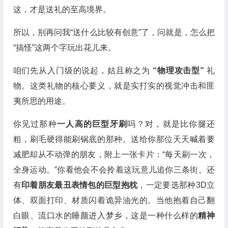
这，才是送礼的至高境界。
所以，别再问我“送什么比较有创意”了，问就是，怎么把
“搞怪”这两个字玩出花儿来。
咱们先从入门级的说起，姑且称之为
“物理攻击型”
礼
物。这类礼物的核心要义，就是实打实的视觉冲击和匪
夷所思的用途。
你见过那种
一人高的巨型牙刷
吗？对，就是比你腿还
粗，刷毛硬得能刷锅底的那种。送给你那位天天喊着要
减肥却从不动弹的朋友，附上一张卡片：“每天刷一次，
全身运动。”你看他会不会拎着这玩意儿追你三条街。还
有
印着朋友最丑表情包的巨型抱枕
，一定要选那种3D立
体、双面打印、材质闪着诡异油光的。当他抱着自己翻
白眼、流口水的睡颜进入梦乡，这是一种什么样的
精神