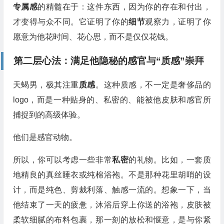
专属感
的精髓在于：这件东西，因为你的存在和付出，
才变得与众不同。它证明了你的
细节
观察力，证明了你
愿意为他花时间、花心思，而不是仅仅花钱。
第二层心法：满足他隐秘的感官与“质感”崇拜
天蝎男，极其注重
质感
。这种质感，不一定是奢侈品的
logo，而是一种贴身的、私密的、能被他皮肤和感官所
捕捉到的高级体验。
他们是感官动物。
所以，你可以考虑一些非常
私密
的礼物。比如，一套质
地精良的真丝睡衣或纯棉浴袍。不是那种花里胡哨的设
计，而是纯色、剪裁利落、触感一流的。想象一下，当
他结束了一天的疲惫，沐浴后穿上你送的浴袍，皮肤被
柔软细腻的布料包裹，那一刻的放松和惬意，是与你紧