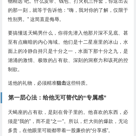
物精选”吧。什么皮带、钱包、打火机三件套，你送出去
的那一刻，就等于告诉他：“嗨，我对你的了解，仅限于
性别男。” 这简直是侮辱。
要搞懂送天蝎男什么，你得先潜入他那片深不见底、甚
至有点幽暗的内心海域。他们是十二星座里的冰山，水
面上的冷静自持只是十分之一，水面下那十分之九，是
汹涌的激情、极致的占有欲、深刻的洞察力和该死的控
制欲。
送他的礼物，必须精准
狙击
这些特质。
第一层心法：给他无可替代的“专属感”
天蝎座的占有欲，是刻在骨子里的。他喜欢的东西，必
须是“我的”，而不是“之一”。所以，烂大街的爆款，无论
多贵，在他眼里可能都带着一股廉价的“分享感”。