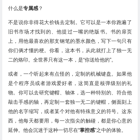
什么是
专属感
？
不是说你非得花大价钱去定制。它可以是一本你跑遍了
旧书市场才找到的、他提过一嘴的绝版书。书的扉页
上，用他最喜欢的那支钢笔的墨水颜色，写下一句只有
你们俩才懂的梗。你看，这本书，从此就打上了独一无
二的烙印。全世界只有这一本，是“你送给他的”。
或者，一个听起来有点怪的，定制的机械键盘。如果他
是个程序员或者游戏爱好者，这简直是核弹级别的礼
物。你可以去研究键帽、轴体，选一种特别的、符合他
敲击手感的轴，再定制一套独一无二的键帽，侧面刻上
他的名字缩写，或者某个对他有特殊意义的符号。这东
西，他每天都要用，每一次指尖的触碰，都是你心意的
延伸。他会沉迷于这种一切尽在“
掌控感
”之中的体验。