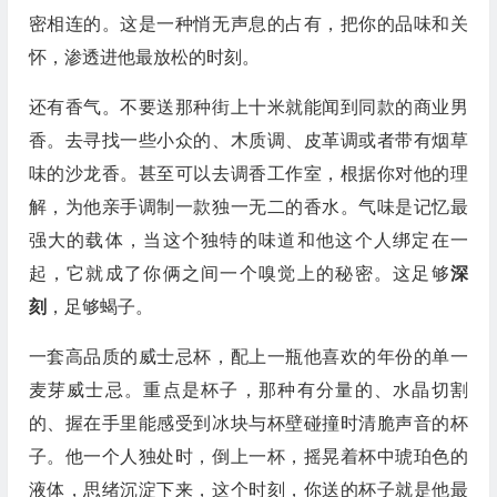
密相连的。这是一种悄无声息的占有，把你的品味和关
怀，渗透进他最放松的时刻。
还有香气。不要送那种街上十米就能闻到同款的商业男
香。去寻找一些小众的、木质调、皮革调或者带有烟草
味的沙龙香。甚至可以去调香工作室，根据你对他的理
解，为他亲手调制一款独一无二的香水。气味是记忆最
强大的载体，当这个独特的味道和他这个人绑定在一
起，它就成了你俩之间一个嗅觉上的秘密。这足够
深
刻
，足够蝎子。
一套高品质的威士忌杯，配上一瓶他喜欢的年份的单一
麦芽威士忌。重点是杯子，那种有分量的、水晶切割
的、握在手里能感受到冰块与杯壁碰撞时清脆声音的杯
子。他一个人独处时，倒上一杯，摇晃着杯中琥珀色的
液体，思绪沉淀下来，这个时刻，你送的杯子就是他最