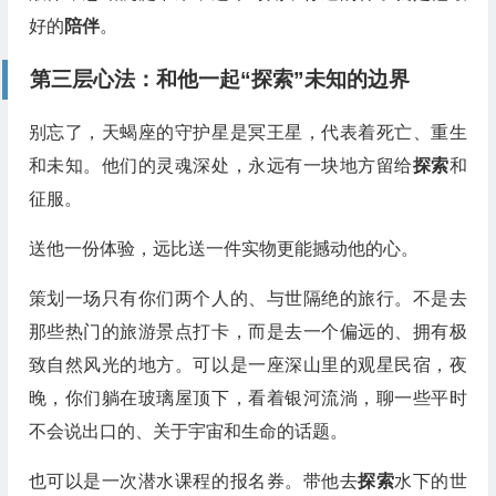
好的
陪伴
。
第三层心法：和他一起“探索”未知的边界
别忘了，天蝎座的守护星是冥王星，代表着死亡、重生
和未知。他们的灵魂深处，永远有一块地方留给
探索
和
征服。
送他一份体验，远比送一件实物更能撼动他的心。
策划一场只有你们两个人的、与世隔绝的旅行。不是去
那些热门的旅游景点打卡，而是去一个偏远的、拥有极
致自然风光的地方。可以是一座深山里的观星民宿，夜
晚，你们躺在玻璃屋顶下，看着银河流淌，聊一些平时
不会说出口的、关于宇宙和生命的话题。
也可以是一次潜水课程的报名券。带他去
探索
水下的世