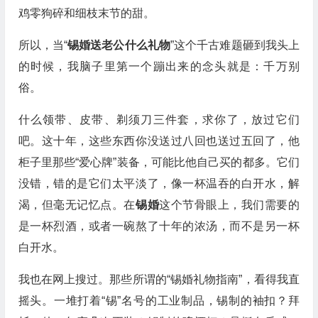
鸡零狗碎和细枝末节的甜。
所以，当“
锡婚送老公什么礼物
”这个千古难题砸到我头上
的时候，我脑子里第一个蹦出来的念头就是：千万别
俗。
什么领带、皮带、剃须刀三件套，求你了，放过它们
吧。这十年，这些东西你没送过八回也送过五回了，他
柜子里那些“爱心牌”装备，可能比他自己买的都多。它们
没错，错的是它们太平淡了，像一杯温吞的白开水，解
渴，但毫无记忆点。在
锡婚
这个节骨眼上，我们需要的
是一杯烈酒，或者一碗熬了十年的浓汤，而不是另一杯
白开水。
我也在网上搜过。那些所谓的“锡婚礼物指南”，看得我直
摇头。一堆打着“锡”名号的工业制品，锡制的袖扣？拜