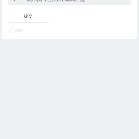
Copyright © 2025
优乐礼物
www.youleliwu.com 版权所有.
滇
ICP备2023000456号-4