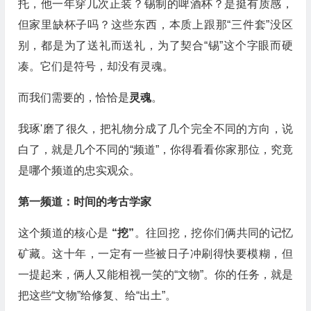
托，他一年穿几次正装？锡制的啤酒杯？是挺有质感，
但家里缺杯子吗？这些东西，本质上跟那“三件套”没区
别，都是为了送礼而送礼，为了契合“锡”这个字眼而硬
凑。它们是符号，却没有灵魂。
而我们需要的，恰恰是
灵魂
。
我琢'磨了很久，把礼物分成了几个完全不同的方向，说
白了，就是几个不同的“频道”，你得看看你家那位，究竟
是哪个频道的忠实观众。
第一频道：时间的考古学家
这个频道的核心是
“挖”
。往回挖，挖你们俩共同的记忆
矿藏。这十年，一定有一些被日子冲刷得快要模糊，但
一提起来，俩人又能相视一笑的“文物”。你的任务，就是
把这些“文物”给修复、给“出土”。