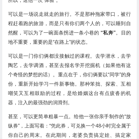
所以，送他一次“体验”。
可以是一场说走就走的旅行。不是那种拖家带口，被行
程赶着跑的旅游，而是只有你们两个人的，可以睡到自
然醒，可以为了一碗面条拐进一条小巷的
“私奔”
。目的
地不重要，重要的是“在路上”的状态。
可以是一门你们俩都没接触过的课程。去学潜水，去学
陶艺，去学调酒，甚至去报名学开挖掘机（如果他有这
个奇怪的梦想的话）。重点在于，你们俩要以“同学”的身
份，重新开始学习一件新事物。那种笨拙、探索、互相
嘲笑又互相鼓励的过程，是给婚姻这台有点疲沓的机
器，注入的最强劲的润滑剂。
甚至，可以更简单粗暴一点。给他一张你亲手制作的“放
纵券”，上面写着：“凭此券，可兑换一个48小时完全属于
你自己的周末。在此期间，老婆负责搞定娃、搞定家