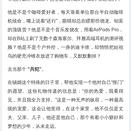
他是不是个咖啡爱好者，每天靠着单位那台半自动咖啡
机续命，嘴上说着“还行”，眼睛却总在瞟那些德龙、铂富
的顶级货？他是不是个音乐发烧友，用着AirPods Pro，
却在B站上刷了无数个森海塞尔、拜雅高端耳机的测评视
频？他是不是个户外控，一身的迪卡侬，却悄悄把始祖
鸟的硬壳冲锋衣放进了购物车，又默默删掉？
去当那个
“共犯”
。
在锡婚这个特殊的日子里，帮他实现一个他对自己“抠门”
的愿望。这份礼物传递的信息是：“你的热爱，我看得
见，并且我全力支持。”这是一种无声的纵容，一种最高
级的宠爱。这会让他觉得，在这个家里，他不仅仅是丈
夫、父亲、儿子，他还是他自己，那个有着小小癖好和
梦想的少年，从未走远。