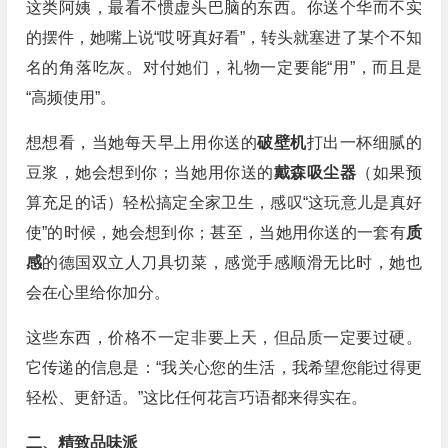
这类阿姨，最看不惯虚头巴脑的东西。你送个华而不实
的摆件，她嘴上说“哎呀真好看”，转头就塞进了某个不知
名的角落吃灰。对付她们，礼物一定要能“用”，而且是
“高频使用”。
想想看，当她每天早上用你送的
破壁机
打出一杯细腻的
豆浆，她会想到你；当她用你送的
戴森吸尘器
（如果预
算充足的话）轻松搞定全家卫生，感叹“这玩意儿是真好
使”的时候，她会想到你；甚至，当她用你送的一套有
质
感
的德国双立人刀具切菜，感觉手感顺滑无比时，她也
会在心里给你加分。
这些东西，价格不一定非要上天，但品质一定要过硬。
它传递的信息是：“我关心您的生活，我希望您能过得更
轻松、更舒适。”这比任何花言巧语都来得实在。
二、精致品味派