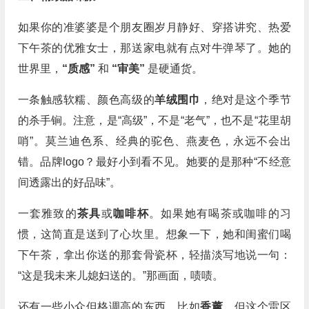
如果你的准婆婆是个朋友圈岁月静好、穿搭讲究、热爱
下午茶的优雅女士，那送家电就有点对牛弹琴了。她的
世界里，
“质感”
和
“审美”
是硬通货。
一条触感软糯、颜色高级的
羊绒围巾
，绝对是这个季节
的杀手锏。注意，是“高级”，不是“老气”，也不是“花里胡
哨”。莫兰迪色系、经典的驼色、燕麦色，永远不会出
错。品牌logo？最好小到看不见。她要的是那种“不经意
间透露出的好品味”。
一套雅致的
茶具
或
咖啡杯
。如果她有喝茶或咖啡的习
惯，这简直是送到了心坎里。想象一下，她和闺蜜们喝
下午茶，拿出你送的那套骨瓷杯，轻描淡写地说一句：
“这是我未来儿媳妇送的。”那画面，啧啧。
还有一些小众但格调高的东西，比如
香薰
。但这个雷区