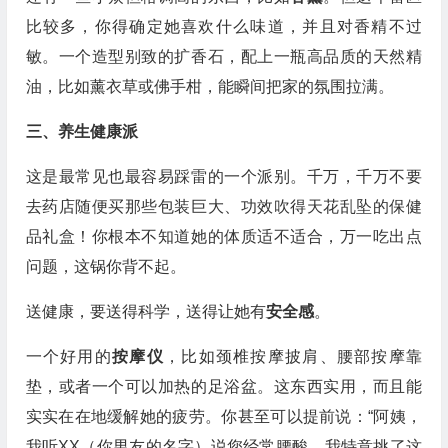
比较多，你得确定她喜欢什么味道，并且对香精不过
敏。一个造型别致的扩香石，配上一瓶高品质的天然精
油，比如薰衣草或佛手柑，能瞬间把家的氛围拉满。
三、养生健康派
这是最常见也最容易踩雷的一个派别。千万，千万不要
去药店随便买那些包装巨大、功效吹得天花乱坠的保健
品礼盒！你根本不知道她的体质适不适合，万一吃出点
问题，这锅你背不起。
送健康，要送得科学，送得让她有
安全感
。
一个好用的
按摩仪
，比如颈椎按摩披肩、腰部按摩靠
垫，或者一个可以加热的足浴盆。这东西实用，而且能
实实在在地缓解她的疲劳。你甚至可以提前说：“阿姨，
我听XX（你男友的名字）说您经常腰酸，我特意挑了这