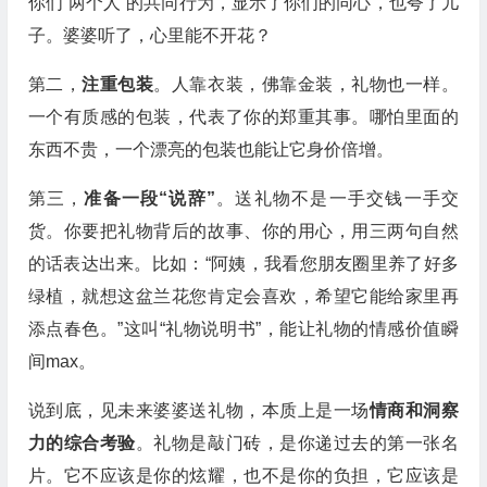
你们“两个人”的共同行为，显示了你们的同心，也夸了儿
子。婆婆听了，心里能不开花？
第二，
注重包装
。人靠衣装，佛靠金装，礼物也一样。
一个有质感的包装，代表了你的郑重其事。哪怕里面的
东西不贵，一个漂亮的包装也能让它身价倍增。
第三，
准备一段“说辞”
。送礼物不是一手交钱一手交
货。你要把礼物背后的故事、你的用心，用三两句自然
的话表达出来。比如：“阿姨，我看您朋友圈里养了好多
绿植，就想这盆兰花您肯定会喜欢，希望它能给家里再
添点春色。”这叫“礼物说明书”，能让礼物的情感价值瞬
间max。
说到底，见未来婆婆送礼物，本质上是一场
情商和洞察
力的综合考验
。礼物是敲门砖，是你递过去的第一张名
片。它不应该是你的炫耀，也不是你的负担，它应该是