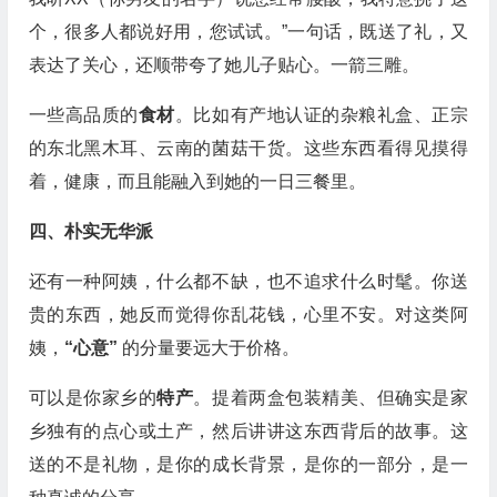
个，很多人都说好用，您试试。”一句话，既送了礼，又
表达了关心，还顺带夸了她儿子贴心。一箭三雕。
一些高品质的
食材
。比如有产地认证的杂粮礼盒、正宗
的东北黑木耳、云南的菌菇干货。这些东西看得见摸得
着，健康，而且能融入到她的一日三餐里。
四、朴实无华派
还有一种阿姨，什么都不缺，也不追求什么时髦。你送
贵的东西，她反而觉得你乱花钱，心里不安。对这类阿
姨，
“心意”
的分量要远大于价格。
可以是你家乡的
特产
。提着两盒包装精美、但确实是家
乡独有的点心或土产，然后讲讲这东西背后的故事。这
送的不是礼物，是你的成长背景，是你的一部分，是一