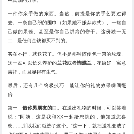
种真诚的分享。
一件你亲手做的东西。当然，前提是你的手艺要过得
去。一条自己织的围巾（如果她不嫌弃款式）、一罐自
己做的果酱、甚至是你自己烘焙的饼干。这份独一无
二，是任何金钱都买不到的。
实在不行，就送花了。但不是那种随便包一束的玫瑰。
送一盆可以长久养护的
兰花
或者
蝴蝶兰
，花语好，寓意
吉祥，而且显得有生气。
最后，还有几个终极技巧，能让你的礼物效果瞬间翻
倍：
第一，
借你男朋友的口
。在送出礼物的时候，可以笑着
说：“阿姨，这是我和XX一起给您挑的，他知道您喜
欢……所以我们就选了这个。”这一下，就把送礼变成了