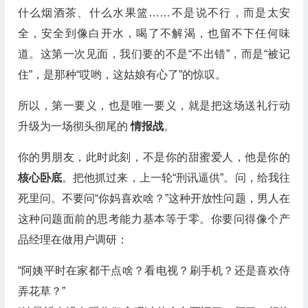
什么烟酒茶、什么水果篮……不是说不行，而是太安
全，安全到像白开水，喝了不解渴，也留不下任何味
道。这第一次见面，我们要的不是“不出错”，而是“被记
住”，是那种“哎哟，这姑娘有心了”的惊叹。
所以，第一要义，也是唯一要义，就是把这场送礼行动
升级为一场彻头彻尾的
情报战
。
你的男朋友，此时此刻，不是你的甜蜜爱人，他是你的
核心卧底
。把他抓过来，上一轮“刑讯逼供”。问，给我往
死里问。不要问“你妈喜欢啥？”这种开放性问题，男人在
这种问题面前的思考能力基本等于零。你要问得像个产
品经理在做用户调研：
“阿姨平时在家都干点啥？看电视？刷手机？还是喜欢侍
弄花草？”