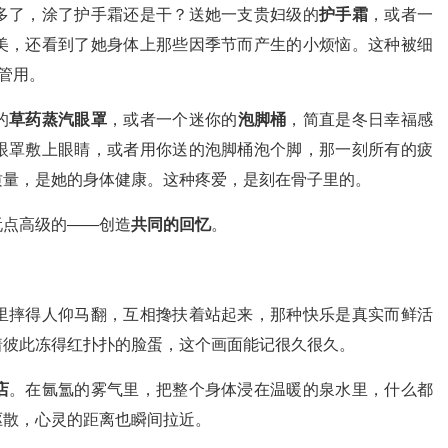
多了，涂了护手霜还是干？送她一支贵妇级的
护手霜
，或者一
美，还看到了她身体上那些因季节而产生的小烦恼。这种被细
管用。
的
草药蒸汽眼罩
，或者一个迷你的
泡脚桶
，简直是冬日幸福感
眼罩敷上眼睛，或者用你送的泡脚桶泡个脚，那一刻所有的疲
质量，是她的身体健康。这种疼爱，是刻在骨子里的。
玩点高级的——创造
共同的回忆
。
里摔得人仰马翻，互相搀扶着站起来，那种快乐是真实而鲜活
着彼此冻得红扑扑的脸蛋，这个画面能记很久很久。
店
。在氤氲的雾气里，把整个身体浸在温暖的泉水里，什么都
驱散，心灵的距离也瞬间拉近。