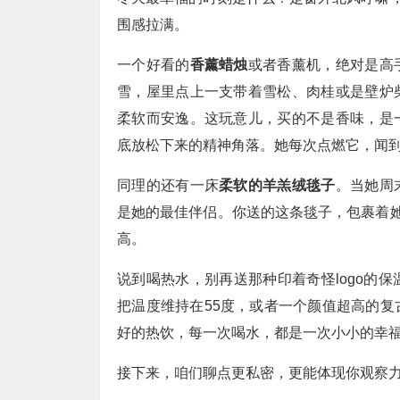
围感拉满。
一个好看的
香薰蜡烛
或者香薰机，绝对是高
雪，屋里点上一支带着雪松、肉桂或是壁炉
柔软而安逸。这玩意儿，买的不是香味，是
底放松下来的精神角落。她每次点燃它，闻
同理的还有一床
柔软的羊羔绒毯子
。当她周
是她的最佳伴侣。你送的这条毯子，包裹着她
高。
说到喝热水，别再送那种印着奇怪logo的
把温度维持在55度，或者一个颜值超高的
好的热饮，每一次喝水，都是一次小小的幸
接下来，咱们聊点更私密，更能体现你观察