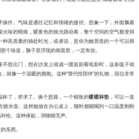
手操作。气味是通往记忆和情绪的捷径。想象一下，外面飘着
柴火味的蜡烛，暖黄色的烛光跳动着，整个空间的空气都变得
一种高质量的独处时光，或者说，是你为她营造的一个可以彻
到那个味道，脑子里浮现的画面里，一定有你。
末不想出门，想在沙发上缩成一团追剧看电影时，这条毯子就
，就像一个温暖的拥抱。这种“替代性陪伴”的礼物，段位非常
保温杯了，求求了。换个思路，一个精致的
暖暖杯垫
，可以一直
复古烧水壶。这样她放在办公桌上，随时都能喝到一口温度刚刚
福补给。这种体贴，润物细无声。
力的东西。