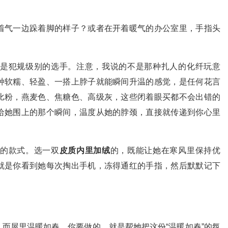
着气一边跺着脚的样子？或者在开着暖气的办公室里，手指头
是犯规级别的选手。注意，我说的不是那种扎人的化纤玩意
种软糯、轻盈、一搭上脖子就能瞬间升温的感觉，是任何花言
比粉，燕麦色、焦糖色、高级灰，这些闭着眼买都不会出错的
给她围上的那个瞬间，温度从她的脖颈，直接就传递到你心里
的款式。选一双
皮质内里加绒
的，既能让她在寒风里保持优
就是你看到她每次掏出手机，冻得通红的手指，然后默默记下
而屋里温暖如春。你要做的，就是帮她把这份“温暖如春”的氛