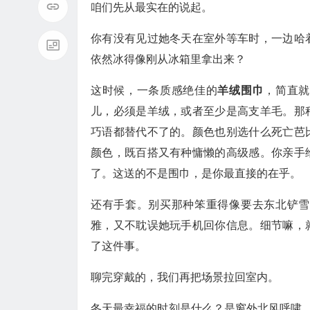
咱们先从最实在的说起。
你有没有见过她冬天在室外等车时，一边哈
依然冰得像刚从冰箱里拿出来？
这时候，一条质感绝佳的
羊绒围巾
，简直就
儿，必须是羊绒，或者至少是高支羊毛。那
巧语都替代不了的。颜色也别选什么死亡芭
颜色，既百搭又有种慵懒的高级感。你亲手
了。这送的不是围巾，是你最直接的在乎。
还有手套。别买那种笨重得像要去东北铲雪
雅，又不耽误她玩手机回你信息。细节嘛，
了这件事。
聊完穿戴的，我们再把场景拉回室内。
冬天最幸福的时刻是什么？是窗外北风呼啸，