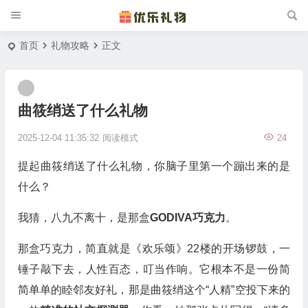
首页
礼物攻略
正文
曲筱绡送了什么礼物
2025-12-04 11:35:32
阅读模式
24
提起曲筱绡送了什么礼物，你脑子里第一个蹦出来的是
什么？
我猜，八九不离十，是那盒
GODIVA巧克力
。
那盒巧克力，简直就是《欢乐颂》22楼的开场锣鼓，一
锤子敲下去，人性百态，叮当作响。它根本不是一份简
简单单的睦邻友好礼，那是曲筱绡这个“人精”空投下来的