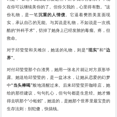
在你可以继续美你的了。但你欠我的，心里得有数。”这
份礼物，是一笔
沉重的人情债
。它逼着樊胜美直面现
实，承认自己的无能。与其说是礼物，不如说是一次残
酷的“外科手术”，切掉了她身上已经发脓的毒瘤。疼，但
救命。
对于邱莹莹和关雎尔，她送的礼物，则是
“现实”
和
“边
界”
。
对付邱莹莹那个白渣男，她用一张名片就让对方原形毕
露。她送给邱莹莹的，是一盆冰水，让她从恋爱的幻梦
中
“当头棒喝”
般地清醒过来。后来邱莹莹开咖啡店，她
给的那些建议，句句扎心，但句句都是生意经。她才懒
得去哄那个“小蚯蚓”，她送的，是她那个世界里最宝贵的
生存法则：别犯傻，快搞钱。