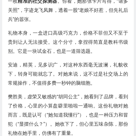
一枚
精准的社交探测器
。你看，她那张卡片写得，“请多
关照”，字迹龙飞凤舞，透着一股“老娘不好惹，但先礼后
兵”的嚣张。
礼物本身，一盒进口高级巧克力，价格不菲但又不至于
贵到让人无法接受。这个分寸，拿捏得简直是教科书级
别。它是一块试金石，也是一道筛选题。
安迪，精英，见多识广，对这种东西毫无波澜，礼貌收
下，转身可能就忘了。对她来说，这不过是社交场上的
常规操作，不值得多费一秒钟的脑细胞。
樊胜美，虚荣又敏感的“胡同公主”，她看到了品牌，看到
了价格，心里的小算盘噼里啪啦一通响。这份礼物对她
而言，既是认可（“她知道我懂行”），也是一种压力和冒
犯（“显摆什么？”）。她收下了，但心里五味杂陈，那份
礼物在她手里，仿佛有了重量。