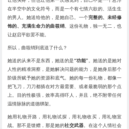
让他头疼，但也让他第一次感觉到，自己不是一个悬浮
在半空中的文化符号，而是一个有七情六欲的、活生生
的男人。她送给他的，是她自己。一个
完整的、未经修
饰的、充满生命力的曲筱绡
。这份礼物，独一无二，也
让赵启平欲罢不能。
所以，曲筱绡到底送了什么？
她送的从来不是东西，她送的是
“功能”
。她送的是她对
人性的精准洞察，是她解决问题的能力，是她身后那个
阶级所赋予她的资源和底气。她的每一份礼物，都像一
把飞刀，刀刀都插在对方最需要、或者最脆弱的那个点
上。目的性极强，效率高得吓人，并且，绝不附带任何
温情脉脉的道德绑架。
她用礼物开路，用礼物试探，用礼物收买，用礼物宣
战。那不是馈赠，那是她的
社交武器
。在这个人情社会