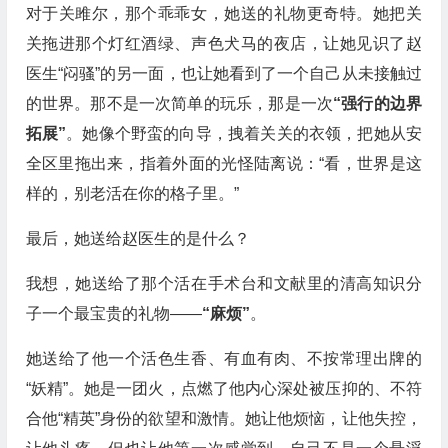
对于关雎尔，那个乖乖女，她送的礼物更奇特。她把关
关拖进那个灯红酒绿、声色犬马的夜店，让她见识了赵
医生“闷骚”的另一面，也让她看到了一个自己从未接触过
的世界。那不是一次简单的玩乐，那是一次
“强行的边界
拓展”
。她像个野蛮的向导，拽着关关的衣领，把她从安
全区里拖出来，指着外面的光怪陆离说：“看，世界是这
样的，别老活在你的格子里。”
最后，她送给赵医生的是什么？
我想，她送给了那个活在手术台和文献里的清高知识分
子一个最宝贵的礼物——
“麻烦”
。
她送给了他一个活色生香、有血有肉、不按常理出牌的
“妖精”。她是一团火，点燃了他内心深处被压抑的、不符
合他“精英”身份的欲望和激情。她让他烦恼，让他失控，