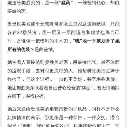
她送给樊胜美的，是一剂
“猛药”
，一剂苦到钻心、却能
要命的药。
当樊胜美被那个无赖哥哥和吸血鬼家庭逼到绝境，只能
躲在22楼哭泣，用一层又一层的谎言和虚荣包裹自己
时，是谁像一把锋利的手术刀，
“呲”地一下就划开了她
所有的伪装
？是曲筱绡。
她带着人直接杀到樊胜美老家，用最接地气、最不体面
的流氓手段，去对付更流氓的人。她帮樊胜美把烂摊子
收拾了，但这个过程，一点也不美好，甚至堪称羞辱。
她让樊胜美亲眼看着自己苦心经营的“体面”，被无情地踩
在脚下，碾得粉碎。
她后来送给樊胜美的那套昂贵的护肤品，同样不是什么
姐妹情深的表示。那更像是一种宣告，一种安抚。潜台
词是：“看吧，我知道你爱这些，烂事我帮你解决了，现