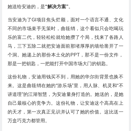
她送给安迪的，是
“解决方案”
。
当安迪为了GI项目焦头烂额，面对一个语言不通、文化
不同的市场束手无策时，曲筱绡，这个看似只会吃喝玩
乐的富二代，轻轻松松就给她攒了个局，找来了各路人
马，三下五除二就把安迪面前那堵厚厚的墙给凿开了一
个洞。她递上的那份本土化的PPT，那不是一份文件，
那是一把钥匙，一把能打开中国市场大门的钥匙。
这份礼物，安迪用钱买不到，用她的华尔街背景也换不
来。这是曲筱绡在她的“游乐场”里，用人脉、机灵和“不
讲道理”的江湖智慧，为安迪量身打造的。她送的，是她
自己最核心的竞争力。这份礼物，让安迪这个高高在上
的天才，第一次真正见识并认可了她的价值。这比送一
万盒巧克力都管用。