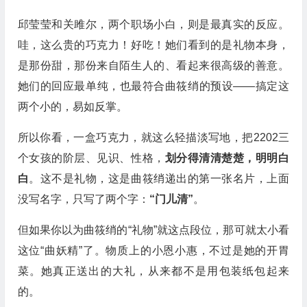
邱莹莹和关雎尔，两个职场小白，则是最真实的反应。
哇，这么贵的巧克力！好吃！她们看到的是礼物本身，
是那份甜，那份来自陌生人的、看起来很高级的善意。
她们的回应最单纯，也最符合曲筱绡的预设——搞定这
两个小的，易如反掌。
所以你看，一盒巧克力，就这么轻描淡写地，把2202三
个女孩的阶层、见识、性格，
划分得清清楚楚，明明白
白
。这不是礼物，这是曲筱绡递出的第一张名片，上面
没写名字，只写了两个字：
“门儿清”
。
但如果你以为曲筱绡的“礼物”就这点段位，那可就太小看
这位“曲妖精”了。物质上的小恩小惠，不过是她的开胃
菜。她真正送出的大礼，从来都不是用包装纸包起来
的。