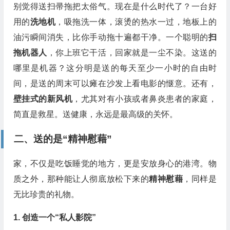
别觉得送扫帚拖把太俗气。现在是什么时代了？一台好
用的
洗地机
，吸拖洗一体，滚烫的热水一过，地板上的
油污瞬间消失，比你手动拖十遍都干净。一个聪明的
扫
拖机器人
，你上班它干活，回家就是一尘不染。这送的
哪里是机器？这分明是送的每天至少一小时的自由时
间，是送的周末可以瘫在沙发上看电影的惬意。还有，
壁挂式的新风机
，尤其对有小孩或者鼻炎患者的家庭，
简直是救星。送健康，永远是最高级的关怀。
二、送的是“精神慰藉”
家，不仅是吃饭睡觉的地方，更是安放身心的港湾。物
质之外，那种能让人彻底放松下来的
精神慰藉
，同样是
无比珍贵的礼物。
1. 创造一个“私人影院”