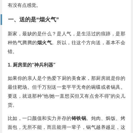
有没有点感觉。
一、送的是“烟火气”
新家，最缺的是什么？是人气，是生活过的痕跡，是那
种热气腾腾的
烟火气
。所以，往这个方向送，基本不会
错。
1. 厨房里的“神兵利器”
如果你的亲人是个热爱下厨的美食家，那厨房就是你的
最佳靶场。但千万别送一套平平无奇的碗碟或者锅具。
要送，就送那种“他/她一直想买但又有点舍不得”的尖儿
货。
比如，一口颜值和实力并存的
铸铁锅
。炖肉、焗饭、烤
面包，无所不能，而且能用一辈子，锅气越养越足，这