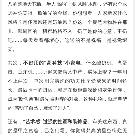
八的落地大花瓶，半人高的“一帆风顺”木雕，还有那个永
远冲你笑得一脸油光的金蟾。你想想看，人家新家什么
风格？是侘寂风还是奶油风？你这一个庞然大物杵在那
儿，跟周围的一切都格格不入，扔了是你的心意，不扔
吧……每天看着都堵心。这送的不是祝福，是视觉绑
架。
其次，
不好用的“高科技”小家电
。什么酸奶机、煮蛋
器、豆芽机……听起来健康又中产，实际上呢？一年用
不上两次，每次用完清洗的功夫比享受成果的时间还
长。最后唯一的归宿，就是在橱柜最深处和灰尘作伴，
成为“断舍离”时最先被抛弃的对象。这种礼物，就是典型
的“感动了自己，麻烦了别人”。
还有，
“艺术感”过强的挂画和装饰品
。审美这东西，真
的是甲之蜜糖，乙之砒霜。你觉得梵高的星空绚烂无