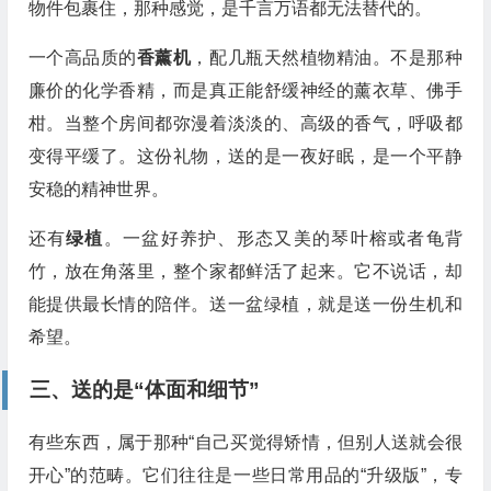
物件包裹住，那种感觉，是千言万语都无法替代的。
一个高品质的
香薰机
，配几瓶天然植物精油。不是那种
廉价的化学香精，而是真正能舒缓神经的薰衣草、佛手
柑。当整个房间都弥漫着淡淡的、高级的香气，呼吸都
变得平缓了。这份礼物，送的是一夜好眠，是一个平静
安稳的精神世界。
还有
绿植
。一盆好养护、形态又美的琴叶榕或者龟背
竹，放在角落里，整个家都鲜活了起来。它不说话，却
能提供最长情的陪伴。送一盆绿植，就是送一份生机和
希望。
三、送的是“体面和细节”
有些东西，属于那种“自己买觉得矫情，但别人送就会很
开心”的范畴。它们往往是一些日常用品的“升级版”，专