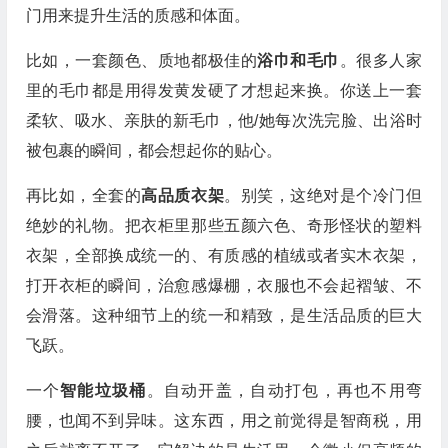
门用来提升生活的质感和体面。
比如，一套颜色、质地都极佳的
浴巾和毛巾
。很多人家
里的毛巾都是用得发黄发硬了才想起来换。你送上一套
柔软、吸水、亲肤的新毛巾，他/她每次洗完脸、出浴时
被包裹的瞬间，都会想起你的贴心。
再比如，全套的
高品质衣架
。别笑，这绝对是个冷门但
绝妙的礼物。把衣柜里那些五颜六色、奇形怪状的塑料
衣架，全部换成统一的、有质感的植绒或者实木衣架，
打开衣柜的瞬间，治愈感爆棚，衣服也不会起褶皱、不
会滑落。这种细节上的统一和精致，是生活品质的巨大
飞跃。
一个
智能垃圾桶
。自动开盖，自动打包，再也不用弯
腰，也闻不到异味。这东西，用之前觉得是智商税，用