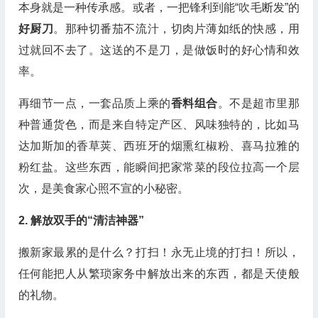
本身就是一种传承感。或者，一把锋利到能“吹毛断发”的
好厨刀
。那种切番茄不流汁，切肉片薄如纸的快感，用
过就回不去了。这送的不是刀，是做饭时的好心情和效
率。
再细节一点，一套品质上乘的
香料组合
。不是超市里那
种普通货色，而是来自特定产区、风味独特的，比如马
达加斯加的香草荚、西班牙的烟熏红椒粉、喜马拉雅的
粉红盐。这些东西，能瞬间把家常菜的段位拉高一个层
次，是美食家心照不宣的小秘密。
2. 解放双手的“清洁神器”
搬新家最累的是什么？打扫！永无止境的打扫！所以，
任何能把人从繁琐家务中解放出来的东西，都是天使般
的礼物。