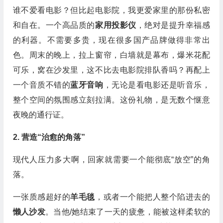
谁不爱看电影？但比起电影院，我更爱家里的那份私密
和自在。一个高品质的
家用投影仪
，绝对是提升幸福感
的利器。不需要多贵，现在很多国产品牌做得非常出
色。周末的晚上，拉上窗帘，白墙就是幕布，爆米花配
可乐，窝在沙发里，这不比去电影院排队香吗？再配上
一个音质不错的
蓝牙音响
，无论是看电影还是听音乐，
整个空间的氛围感立刻拉满。这份礼物，是无数个惬意
夜晚的通行证。
2. 营造“治愈的角落”
现代人压力多大啊，回家就需要一个能彻底“放空”的角
落。
一张质感超好的
羊毛毯
，或者一个能把人整个陷进去的
懒人沙发
。当他/她结束了一天的疲惫，能被这样柔软的