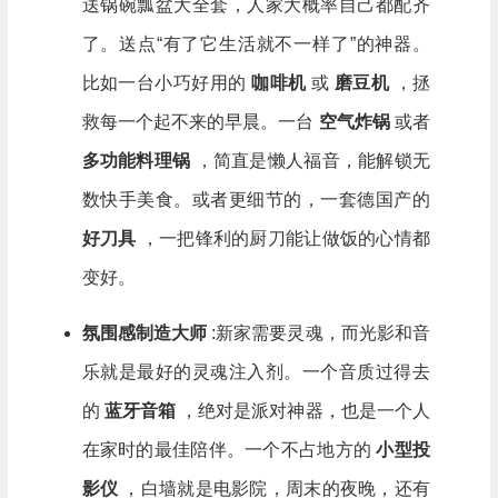
送锅碗瓢盆大全套，人家大概率自己都配齐
了。送点“有了它生活就不一样了”的神器。
比如一台小巧好用的
咖啡机
或
磨豆机
，拯
救每一个起不来的早晨。一台
空气炸锅
或者
多功能料理锅
，简直是懒人福音，能解锁无
数快手美食。或者更细节的，一套德国产的
好刀具
，一把锋利的厨刀能让做饭的心情都
变好。
氛围感制造大师
:新家需要灵魂，而光影和音
乐就是最好的灵魂注入剂。一个音质过得去
的
蓝牙音箱
，绝对是派对神器，也是一个人
在家时的最佳陪伴。一个不占地方的
小型投
影仪
，白墙就是电影院，周末的夜晚，还有