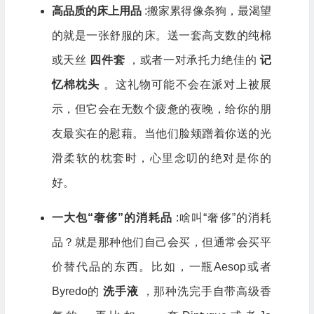
高品质的床上用品
:搬家累得像条狗，最渴望
的就是一张舒服的床。送一套高支数的纯棉
或天丝
四件套
，或者一对承托力绝佳的
记
忆棉枕头
。这礼物可能不会在派对上被展
示，但它会在无数个疲惫的夜晚，给你的朋
友最实在的慰藉。当他们脸颊蹭着你送的光
滑柔软的枕套时，心里念叨的绝对是你的
好。
一大包“奢侈”的消耗品
:啥叫“奢侈”的消耗
品？就是那种他们自己会买，但通常会买平
价替代品的东西。比如，一瓶Aesop或者
Byredo的
洗手液
，那种洗完手自带高级香