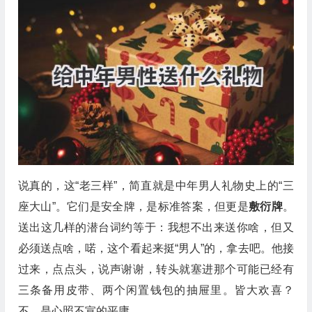
说真的，这“老三样”，简直就是中年男人礼物史上的“三
座大山”。它们是安全牌，是标准答案，但更是
敷衍牌
。
送出这几样的潜台词约等于：我想不出来送你啥，但又
必须送点啥，喏，这个看起来挺“男人”的，拿去吧。他接
过来，点点头，说声谢谢，转头就塞进那个可能已经有
三条备用皮带、两个闲置钱包的抽屉里。皆大欢喜？
不，是心照不宣的平庸。