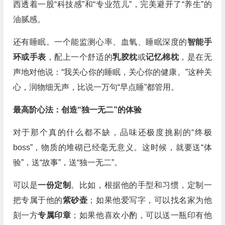
西透着一股“科技感”和“专业范儿”，完美避开了“养生”的
油腻感。
还有睡眠。一个能监测心率、血氧、睡眠深度的
智能手
环或手表
，配上一个舒适的
乳胶枕
或
记忆棉枕
，是在无
声地对他说：“我关心你的睡眠，关心你的健康。”这种关
心，润物细无声，比说一万句“早点睡”都管用。
最高阶心法：创造“独一无二”的体验
对于那个真的什么都不缺，品味还极度挑剔的“终极
boss”，物质的堆砌已经毫无意义。这时候，就要送“体
验”，送“故事”，送“独一无二”。
可以是
一份定制
。比如，根据他的手型和习惯，定制一
把专属于他的
紫砂壶
；如果他爱写字，可以找名家为他
刻一方
专属印章
；如果他喜欢小酌，可以送一瓶印有他