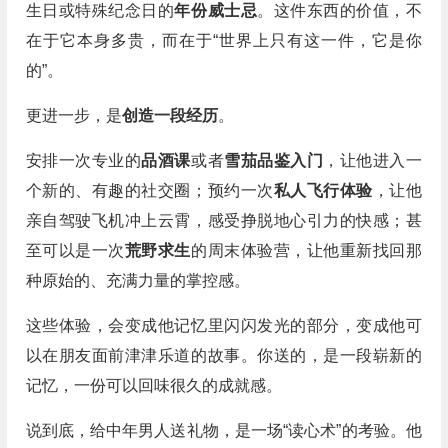
生日或特殊纪念日的
年份威士忌
。这件东西的价值，不
在于它本身多贵，而在于“世界上只有这一件，它是你
的”。
更进一步，是
创造一段经历
。
安排一次专业的
品酒课
或者
雪茄品鉴入门
，让他进入一
个新的、有趣的社交圈；预约一次
私人飞行体验
，让他
亲自驾驶飞机冲上云霄，感受挣脱地心引力的快感；甚
至可以是一次
荒野求生
的周末体验营，让他重新找回那
种原始的、充满力量的掌控感。
这些体验，会变成他记忆里闪闪发光的部分，变成他可
以在朋友面前津津乐道的故事。你送的，是一段崭新的
记忆，一份可以回味很久的成就感。
说到底，给中年男人送礼物，是一场“读心术”的考验。他