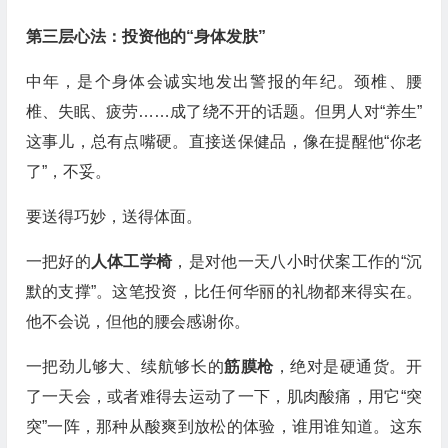
第三层心法：投资他的“身体发肤”
中年，是个身体会诚实地发出警报的年纪。颈椎、腰
椎、失眠、疲劳……成了绕不开的话题。但男人对“养生”
这事儿，总有点嘴硬。直接送保健品，像在提醒他“你老
了”，不妥。
要送得巧妙，送得体面。
一把好的
人体工学椅
，是对他一天八小时伏案工作的“沉
默的支撑”。这笔投资，比任何华丽的礼物都来得实在。
他不会说，但他的腰会感谢你。
一把劲儿够大、续航够长的
筋膜枪
，绝对是硬通货。开
了一天会，或者难得去运动了一下，肌肉酸痛，用它“突
突”一阵，那种从酸爽到放松的体验，谁用谁知道。这东