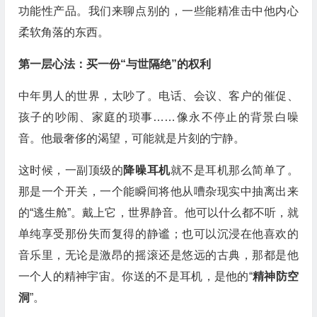
功能性产品。我们来聊点别的，一些能精准击中他内心
柔软角落的东西。
第一层心法：买一份“与世隔绝”的权利
中年男人的世界，太吵了。电话、会议、客户的催促、
孩子的吵闹、家庭的琐事……像永不停止的背景白噪
音。他最奢侈的渴望，可能就是片刻的宁静。
这时候，一副顶级的
降噪耳机
就不是耳机那么简单了。
那是一个开关，一个能瞬间将他从嘈杂现实中抽离出来
的“逃生舱”。戴上它，世界静音。他可以什么都不听，就
单纯享受那份失而复得的静谧；也可以沉浸在他喜欢的
音乐里，无论是激昂的摇滚还是悠远的古典，那都是他
一个人的精神宇宙。你送的不是耳机，是他的“
精神防空
洞
”。