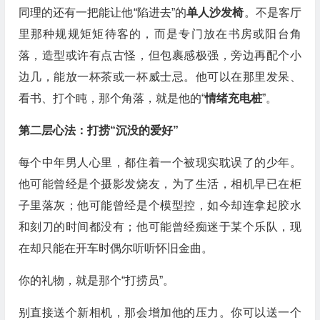
同理的还有一把能让他“陷进去”的
单人沙发椅
。不是客厅
里那种规规矩矩待客的，而是专门放在书房或阳台角
落，造型或许有点古怪，但包裹感极强，旁边再配个小
边几，能放一杯茶或一杯威士忌。他可以在那里发呆、
看书、打个盹，那个角落，就是他的“
情绪充电桩
”。
第二层心法：打捞“沉没的爱好”
每个中年男人心里，都住着一个被现实耽误了的少年。
他可能曾经是个摄影发烧友，为了生活，相机早已在柜
子里落灰；他可能曾经是个模型控，如今却连拿起胶水
和刻刀的时间都没有；他可能曾经痴迷于某个乐队，现
在却只能在开车时偶尔听听怀旧金曲。
你的礼物，就是那个“打捞员”。
别直接送个新相机，那会增加他的压力。你可以送一个