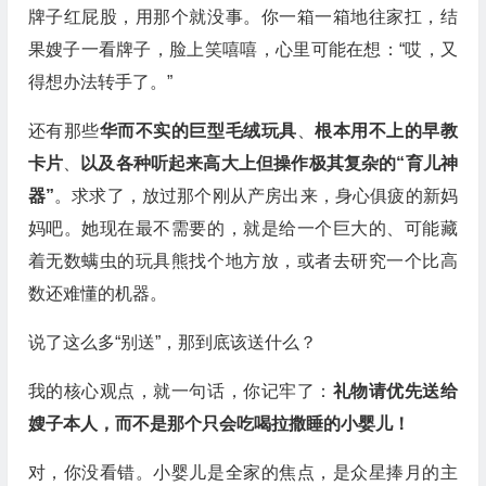
牌子红屁股，用那个就没事。你一箱一箱地往家扛，结
果嫂子一看牌子，脸上笑嘻嘻，心里可能在想：“哎，又
得想办法转手了。”
还有那些
华而不实的巨型毛绒玩具
、
根本用不上的早教
卡片
、
以及各种听起来高大上但操作极其复杂的“育儿神
器”
。求求了，放过那个刚从产房出来，身心俱疲的新妈
妈吧。她现在最不需要的，就是给一个巨大的、可能藏
着无数螨虫的玩具熊找个地方放，或者去研究一个比高
数还难懂的机器。
说了这么多“别送”，那到底该送什么？
我的核心观点，就一句话，你记牢了：
礼物请优先送给
嫂子本人，而不是那个只会吃喝拉撒睡的小婴儿！
对，你没看错。小婴儿是全家的焦点，是众星捧月的主