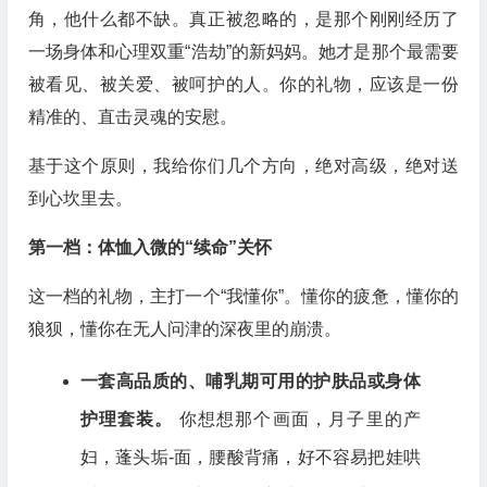
角，他什么都不缺。真正被忽略的，是那个刚刚经历了
一场身体和心理双重“浩劫”的新妈妈。她才是那个最需要
被看见、被关爱、被呵护的人。你的礼物，应该是一份
精准的、直击灵魂的安慰。
基于这个原则，我给你们几个方向，绝对高级，绝对送
到心坎里去。
第一档：体恤入微的“续命”关怀
这一档的礼物，主打一个“我懂你”。懂你的疲惫，懂你的
狼狈，懂你在无人问津的深夜里的崩溃。
一套高品质的、哺乳期可用的护肤品或身体
护理套装。
你想想那个画面，月子里的产
妇，蓬头垢-面，腰酸背痛，好不容易把娃哄