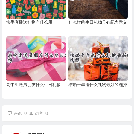
快手直播送礼物有什么用
什么样的生日礼物具有纪念意义
高中生送男朋友什么生日礼物
结婚十年送什么礼物最好的选择
0
0
评论
访客