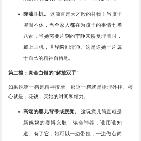
降噪耳机。
这简直是天才般的礼物！当孩子
哭闹不休，当全家人都在为孩子的事情七嘴
八舌，当她需要片刻的宁静来恢复理智时，
戴上耳机，世界瞬间清净。这是送她一片属
于自己的精神自留地。
第二档：真金白银的“解放双手”
如果说第一档是精神按摩，那这一档就是物理外挂。核
心就是，花钱，买她的时间和精力。
高端的婴儿背带或腰凳。
这玩意儿简直就是
新妈妈的赛博义肢，续命神器，谁用谁知
道。有了它，她可以一边带娃，一边做点简